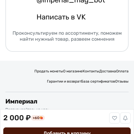
Написать в VK
Проконсультируем по ассортименту, поможем
найти нужный товар, развеем сомнения
Продать монеты
О магазине
Контакты
Доставка
Оплата
Гарантии и возврат
База сертификатов
Отзывы
Империал
Подписывайтесь на нас:
2 000 ₽
+60
Вакансии
Публичная оферта
Политика обработки персональных данных
Карта сайта
Добавить в корзину