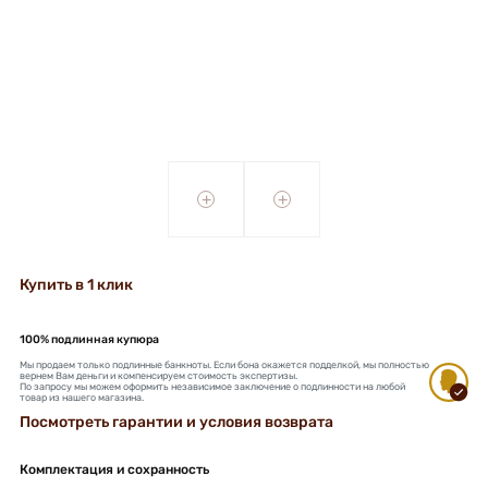
+
+
Купить в 1 клик
100% подлинная купюра
Мы продаем только подлинные банкноты. Если бона окажется подделкой, мы полностью
вернем Вам деньги и компенсируем стоимость экспертизы.
По запросу мы можем оформить независимое заключение о подлинности на любой
товар из нашего магазина.
Посмотреть гарантии и условия возврата
Комплектация и сохранность