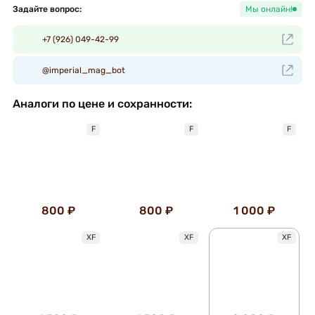
Задайте вопрос:
Мы онлайн!
+7 (926) 049-42-99
@imperial_mag_bot
Аналоги по цене и сохранности:
F
F
F
800 ₽
800 ₽
1 000 ₽
XF
XF
XF