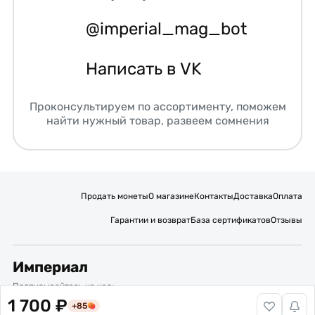
@imperial_mag_bot
Написать в VK
Проконсультируем по ассортименту, поможем
найти нужный товар, развеем сомнения
Продать монеты
О магазине
Контакты
Доставка
Оплата
Гарантии и возврат
База сертификатов
Отзывы
Империал
Подписывайтесь на нас:
1 700 ₽
+85
Вакансии