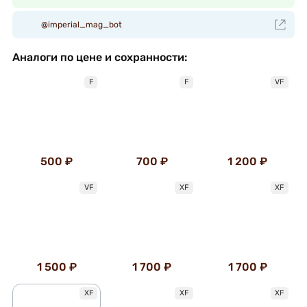
@imperial_mag_bot
Аналоги по цене и сохранности:
F
F
VF
500 ₽
700 ₽
1 200 ₽
VF
XF
XF
1 500 ₽
1 700 ₽
1 700 ₽
XF
XF
XF