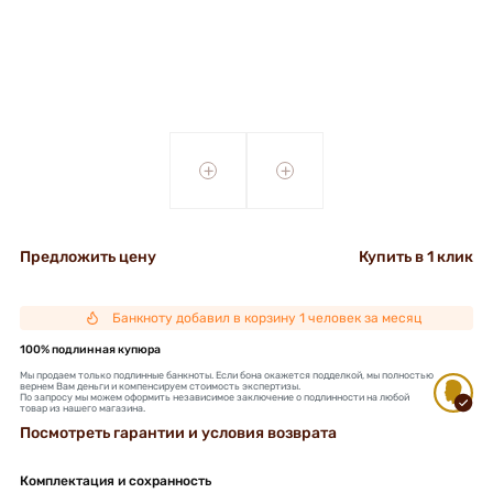
+
+
Предложить цену
Купить в 1 клик
Банкноту добавил в корзину 1 человек за месяц
100% подлинная купюра
Мы продаем только подлинные банкноты. Если бона окажется подделкой, мы полностью
вернем Вам деньги и компенсируем стоимость экспертизы.
По запросу мы можем оформить независимое заключение о подлинности на любой
товар из нашего магазина.
Посмотреть гарантии и условия возврата
Комплектация и сохранность