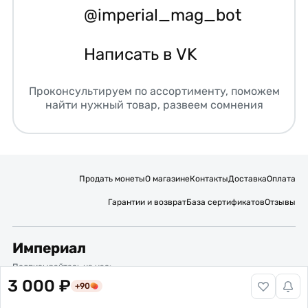
@imperial_mag_bot
Написать в VK
Проконсультируем по ассортименту, поможем
найти нужный товар, развеем сомнения
Продать монеты
О магазине
Контакты
Доставка
Оплата
Гарантии и возврат
База сертификатов
Отзывы
Империал
Подписывайтесь на нас:
3 000 ₽
+90
Вакансии
Публичная оферта