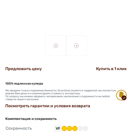
+
+
Предложить цену
Купить в 1 клик
100% подлинная купюра
Мы продаем только подлинные банкноты. Если бона окажется подделкой, мы полностью
вернем Вам деньги и компенсируем стоимость экспертизы.
По запросу мы можем оформить независимое заключение о подлинности на любой
товар из нашего магазина.
Посмотреть гарантии и условия возврата
Комплектация и сохранность
Сохранность
VF