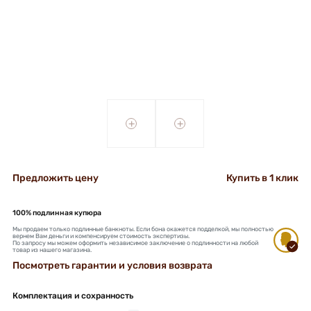
+
+
Предложить цену
Купить в 1 клик
100% подлинная купюра
Мы продаем только подлинные банкноты. Если бона окажется подделкой, мы полностью
вернем Вам деньги и компенсируем стоимость экспертизы.
По запросу мы можем оформить независимое заключение о подлинности на любой
товар из нашего магазина.
Посмотреть гарантии и условия возврата
Комплектация и сохранность