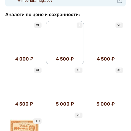
@imperial_mag_bot
Аналоги по цене и сохранности:
VF
F
VF
4 000 ₽
4 500 ₽
4 500 ₽
XF
XF
XF
4 500 ₽
5 000 ₽
5 000 ₽
VF
AU