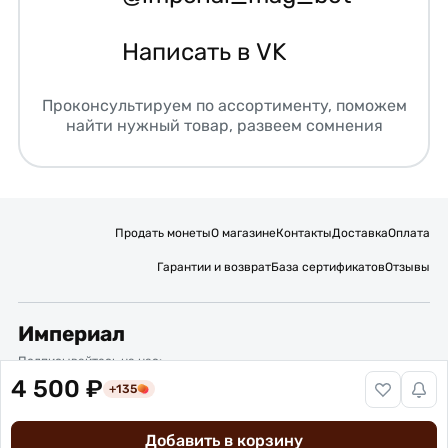
Написать в VK
Проконсультируем по ассортименту, поможем
найти нужный товар, развеем сомнения
Продать монеты
О магазине
Контакты
Доставка
Оплата
Гарантии и возврат
База сертификатов
Отзывы
Империал
Подписывайтесь на нас:
4 500 ₽
+135
Вакансии
Публичная оферта
Политика обработки персональных данных
Карта сайта
Добавить в корзину