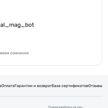
ial_mag_bot
звеем сомнения
а
Оплата
Гарантии и возврат
База сертификатов
Отзывы
Подписывайтесь на нас: