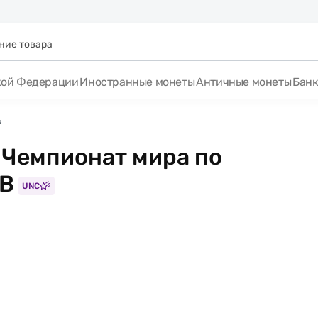
кой Федерации
Иностранные монеты
Античные монеты
Бан
в
 Чемпионат мира по
АВ
UNC