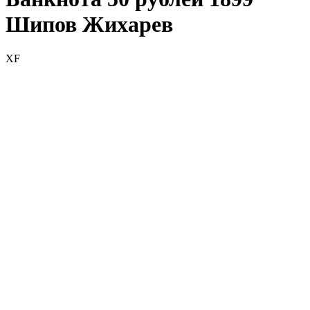
Шипов Жихарев
XF