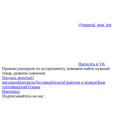
@imperial_mag_bot
Написать в VK
Проконсультируем по ассортименту, поможем найти нужный
товар, развеем сомнения
Продать монеты
О
магазине
Контакты
Доставка
Оплата
Гарантии и возврат
База
сертификатов
Отзывы
Империал
Подписывайтесь на нас: