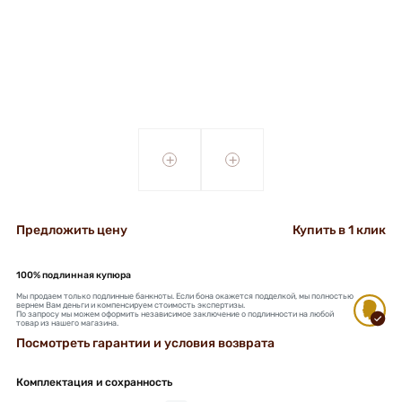
+
+
Предложить цену
Купить в 1 клик
100% подлинная купюра
Мы продаем только подлинные банкноты. Если бона окажется подделкой, мы полностью
вернем Вам деньги и компенсируем стоимость экспертизы.
По запросу мы можем оформить независимое заключение о подлинности на любой
товар из нашего магазина.
Посмотреть гарантии и условия возврата
Комплектация и сохранность