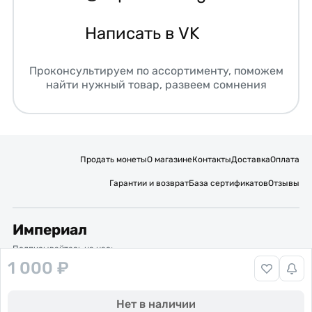
Написать в VK
Проконсультируем по ассортименту, поможем
найти нужный товар, развеем сомнения
Продать монеты
О магазине
Контакты
Доставка
Оплата
Гарантии и возврат
База сертификатов
Отзывы
Империал
Подписывайтесь на нас:
1 000 ₽
Вакансии
Публичная оферта
Политика обработки персональных данных
Карта сайта
Нет в наличии
© 2016 – 2026 ИП Титов Александр Михайлович