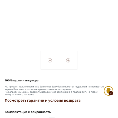
+
+
100% подлинная купюра
Мы продаем только подлинные банкноты. Если бона окажется подделкой, мы полностью
вернем Вам деньги и компенсируем стоимость экспертизы.
По запросу мы можем оформить независимое заключение о подлинности на любой
товар из нашего магазина.
Посмотреть гарантии и условия возврата
Комплектация и сохранность