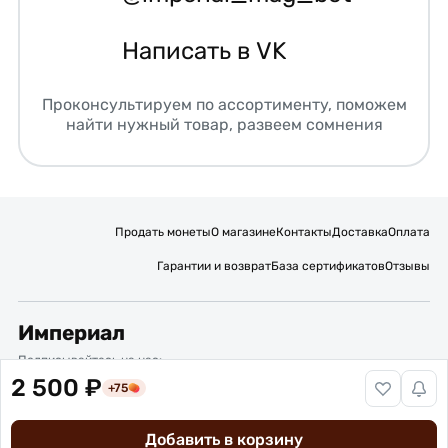
Написать в VK
Проконсультируем по ассортименту, поможем
найти нужный товар, развеем сомнения
Продать монеты
О магазине
Контакты
Доставка
Оплата
Гарантии и возврат
База сертификатов
Отзывы
Империал
Подписывайтесь на нас:
2 500 ₽
+75
Вакансии
Публичная оферта
Политика обработки персональных данных
Карта сайта
Добавить в корзину