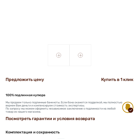
+
+
Предложить цену
Купить в 1 клик
100% подлинная купюра
Мы продаем только подлинные банкноты. Если бона окажется подделкой, мы полностью
вернем Вам деньги и компенсируем стоимость экспертизы.
По запросу мы можем оформить независимое заключение о подлинности на любой
товар из нашего магазина.
Посмотреть гарантии и условия возврата
Комплектация и сохранность