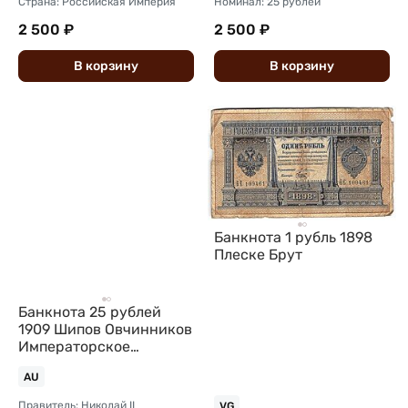
Страна: Российская Империя
Номинал: 25 рублей
2 500 ₽
2 500 ₽
В
корзину
В
корзину
Банкнота 1 рубль 1898
Плеске Брут
Банкнота 25 рублей
1909 Шипов Овчинников
Императорское
правительство
AU
Правитель: Николай II
VG