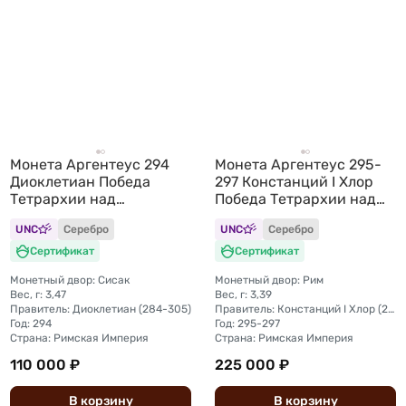
Монета Аргентеус 294
Монета Аргентеус 295-
Диоклетиан Победа
297 Констанций I Хлор
Тетрархии над
Победа Тетрархии над
сарматами Сисак
сарматами A Римская
UNC
Серебро
UNC
Серебро
Римская Империя
Империя
Сертификат
Сертификат
Монетный двор: Сисак
Монетный двор: Рим
Вес, г: 3,47
Вес, г: 3,39
Правитель: Диоклетиан (284-305)
Правитель: Констанций I Хлор (293-306)
Год: 294
Год: 295-297
Страна: Римская Империя
Страна: Римская Империя
110 000 ₽
225 000 ₽
В
корзину
В
корзину