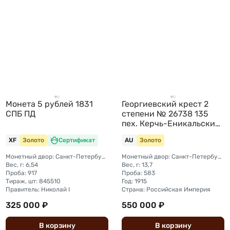
Монета 5 рублей 1831
Георгиевский крест 2
СПБ ПД
степени № 26738 135
пех. Керчь-Еникальский
полк
XF
Золото
Сертификат
AU
Золото
Монетный двор: Санкт-Петербургский монетный двор
Монетный двор: Санкт-Петербургский
Вес, г: 6,54
Вес, г: 13,7
Проба: 917
Проба: 583
Тираж, шт: 845510
Год: 1915
Правитель: Николай I
Страна: Российская Империя
325 000 ₽
550 000 ₽
В
корзину
В
корзину