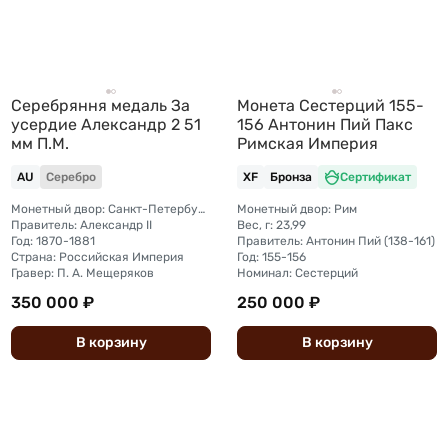
Серебряння медаль За
Монета Сестерций 155-
усердие Александр 2 51
156 Антонин Пий Пакс
мм П.М.
Римская Империя
AU
Серебро
XF
Бронза
Сертификат
Монетный двор: Санкт-Петербургский
Монетный двор: Рим
Правитель: Александр II
Вес, г: 23,99
Год: 1870-1881
Правитель: Антонин Пий (138-161)
Страна: Российская Империя
Год: 155-156
Гравер: П. А. Мещеряков
Номинал: Сестерций
350 000 ₽
250 000 ₽
В
корзину
В
корзину