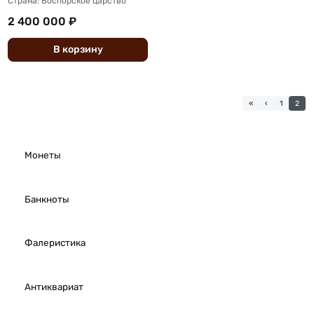
Страна: Боспорское царство
2 400 000 ₽
В
корзину
«
‹
1
2
Монеты
Банкноты
Фалеристика
Антиквариат