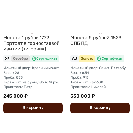
Монета 1 рубль 1723
Монета 5 рублей 1829
Портрет в горностаевой
СПБ ПД
мантии (тигровик)
NМПЕРАТОРЬ
XF
Серебро
Сертификат
AU
Золото
Сертификат
Монетный двор: Красный монетный двор (Москва)
Монетный двор: Санкт-Петербургский монетный двор
Вес, г: 28
Вес, г: 6,54
Проба: 833
Проба: 917
Тираж, шт: на сумму 853678 рубля (рубль + полтина + гривенник)
Тираж, шт: 732 600
Правитель: Петр I
Правитель: Николай I
245 000 ₽
350 000 ₽
В
корзину
В
корзину