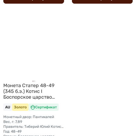
Монета Статер 48-49
(345 б.э.) Котис I
Боспорское царство
Боспор
AU
Золото
Сертификат
Монетный двор: Пантикапей
Вес, г: 7,89
Правитель: Тиберий Юлий Котис I (45/46—62/63)
Год: 48-49