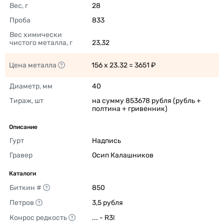
Вес, г
28 
Проба
833 
Вес химически 
чистого металла, г
23,32 
Цена металла
156 x 23.32 = 3651 ₽ 
Диаметр, мм
40 
Тираж, шт
на сумму 853678 рубля (рубль + 
полтина + гривенник) 
Описание
Гурт
Надпись 
Гравер
Осип Калашников 
Каталоги
Биткин #
850 
Петров
3,5 рубля 
Конрос редкость
... - R3! 