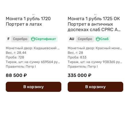
Монета 1 рубль 1720
Монета 1 рубль 1725 ОК
Портрет в латах
Портрет в античных
доспехах слаб CPRC AU
55
F
Серебро
Сертификат
AU
Серебро
Слаб
Монетный двор: Кадашевский монетный двор (Москва)
Монетный двор: Красный монетный двор (Москва)
Вес, г: 28,44
Вес, г: 28
Проба: 728
Проба: 833
Тираж, шт: на сумму 659564 рубля ( рубль + полтина + гривенник)
Тираж, шт: на сумму 938365 рубля (рубль + полтина)
Правитель: Петр I
Правитель: Петр I
88 500 ₽
335 000 ₽
В
корзину
В
корзину