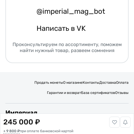
@imperial_mag_bot
Написать в VK
Проконсультируем по ассортименту, поможем
найти нужный товар, развеем сомнения
Продать монеты
О магазине
Контакты
Доставка
Оплата
Гарантии и возврат
База сертификатов
Отзывы
Империал
245 000 ₽
Подписывайтесь на нас:
+ 9 800 ₽
Вакансии
при оплате банковской картой