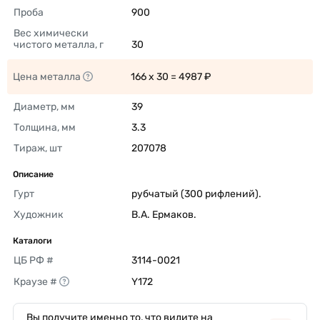
Проба
900 
Вес химически 
чистого металла, г
30 
Цена металла
166 x 30 = 4987 ₽ 
Диаметр, мм
39 
Толщина, мм
3.3 
Тираж, шт
207078 
Описание
Гурт
рубчатый (300 рифлений). 
Художник
В.А. Ермаков. 
Каталоги
ЦБ РФ #
3114-0021 
Краузе #
Y172 
Вы получите именно то, что видите на