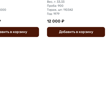
Вес, г: 33,33
Проба: 900
5000
Тираж, шт: 110342
Год: 1979
₽
12 000 ₽
авить
в
корзину
Добавить
в
корзину