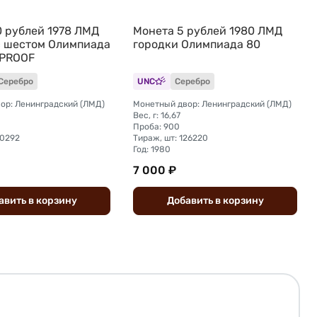
0 рублей 1978 ЛМД
Монета 5 рублей 1980 ЛМД
 шестом Олимпиада
городки Олимпиада 80
 PROOF
Серебро
UNC
Серебро
ор: Ленинградский (ЛМД)
Монетный двор: Ленинградский (ЛМД)
Вес, г: 16,67
Проба: 900
10292
Тираж, шт: 126220
Год: 1980
7 000 ₽
авить
в
корзину
Добавить
в
корзину