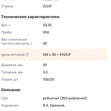
Страна
СССР 
Технические характеристики
Вес, г
33,33 
Проба
900 
Вес химически 
чистого металла, г
30 
Цена металла
164 x 30 = 4923 ₽ 
Диаметр, мм
39 
Толщина, мм
3,3 
Тираж, шт
126220 
Описание
Гурт
рубчатый (300 рифлений). 
Художник
В.А. Ермаков. 