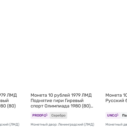
979 ЛМД
Монета 10 рублей 1979 ЛМД
Монета 1
евый
Поднятие гири Гиревый
Русский 
80 (80)
спорт Олимпиада 1980 (80)
PROOF
PROOF
Серебро
UNC
Па
дский (ЛМД)
Монетный двор: Ленинградский (ЛМД)
Монетный дв