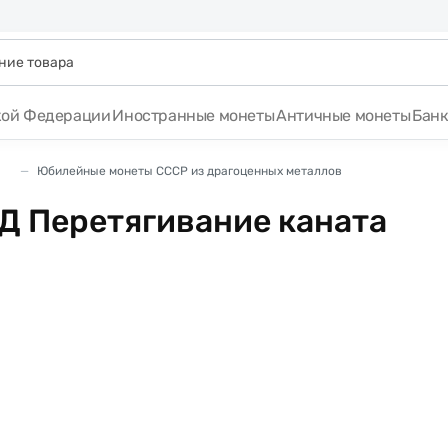
кой Федерации
Иностранные монеты
Античные монеты
Бан
Юбилейные монеты СССР из драгоценных металлов
Д Перетягивание каната