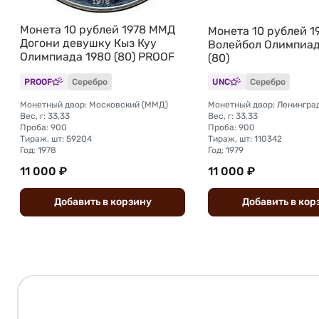
Монета 10 рублей 1978 ММД
Монета 10 рублей 1
Догони девушку Кыз Куу
Волейбол Олимпиад
Олимпиада 1980 (80) PROOF
(80)
PROOF
Серебро
UNC
Серебро
Монетный двор: Московский (ММД)
Монетный двор: Ленингра
Вес, г: 33,33
Вес, г: 33,33
Проба: 900
Проба: 900
Тираж, шт: 59204
Тираж, шт: 110342
Год: 1978
Год: 1979
11 000 ₽
11 000 ₽
Добавить
в
корзину
Добавить
в
кор