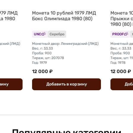
979 ЛМД
Монета 10 рублей 1979 ЛМД
Монета 1
а 1980
Бокс Олимпиада 1980 (80)
Прыжки с
1980 (80)
UNC
Серебро
PROOF
дский (ЛМД)
Монетный двор: Ленинградский (ЛМД)
Монетный дв
Вес, г: 33,33
Вес, г: 33,33
Проба: 900
Проба: 900
Тираж, шт: 207078
Тираж, шт: 1
Год: 1979
Год: 1978
12 000 ₽
12 000 ₽
зину
Добавить
в
корзину
Доб
Популярные категории