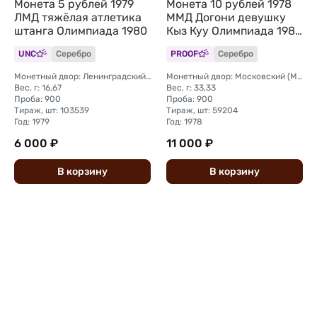
Монета 5 рублей 1979
Монета 10 рублей 1978
ЛМД тяжёлая атлетика
ММД Догони девушку
штанга Олимпиада 1980
Кыз Куу Олимпиада 1980
(80) PROOF
UNC
Серебро
PROOF
Серебро
Монетный двор: Ленинградский (ЛМД)
Монетный двор: Московский (ММД)
Вес, г: 16,67
Вес, г: 33,33
Проба: 900
Проба: 900
Тираж, шт: 103539
Тираж, шт: 59204
Год: 1979
Год: 1978
6 000 ₽
11 000 ₽
В
корзину
В
корзину