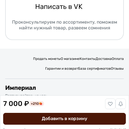
Написать в VK
Проконсультируем по ассортименту, поможем
найти нужный товар, развеем сомнения
Продать монеты
О магазине
Контакты
Доставка
Оплата
Гарантии и возврат
База сертификатов
Отзывы
Империал
Подписывайтесь на нас:
7 000 ₽
+210
Вакансии
Публичная оферта
Политика обработки персональных данных
Карта сайта
Добавить в корзину
© 2016 – 2026 ИП Титов Александр Михайлович
Нумизматический интернет-магазин “Империал”