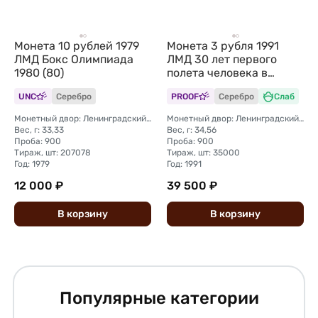
Монета 10 рублей 1979
Монета 3 рубля 1991
ЛМД Бокс Олимпиада
ЛМД 30 лет первого
1980 (80)
полета человека в
космос Гагарин слаб
UNC
Серебро
PROOF
Серебро
Слаб
NGC PF 70
Монетный двор: Ленинградский (ЛМД)
Монетный двор: Ленинградский (ЛМД)
Вес, г: 33,33
Вес, г: 34,56
Проба: 900
Проба: 900
Тираж, шт: 207078
Тираж, шт: 35000
Год: 1979
Год: 1991
12 000 ₽
39 500 ₽
В
корзину
В
корзину
Популярные категории