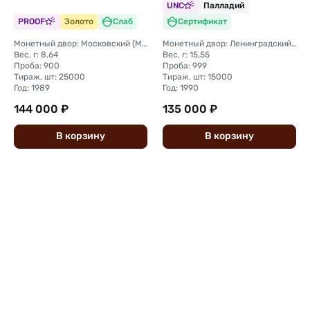
UNC
Палладий
единого Русского
государства слаб NGC
PROOF
Золото
Слаб
Сертификат
PF 69 ULTRA CAMEO
Монетный двор: Московский (ММД)
Монетный двор: Ленинградский (ЛМД)
Вес, г: 8,64
Вес, г: 15,55
Проба: 900
Проба: 999
Тираж, шт: 25000
Тираж, шт: 15000
Год: 1989
Год: 1990
144 000 ₽
135 000 ₽
В
корзину
В
корзину