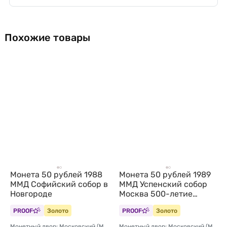
Похожие товары
Монета 50 рублей 1988
Монета 50 рублей 1989
ММД Софийский собор в
ММД Успенский собор
Новгороде
Москва 500-летие
единого Русского
PROOF
Золото
PROOF
Золото
государства
Монетный двор: Московский (ММД)
Монетный двор: Московский (ММД)