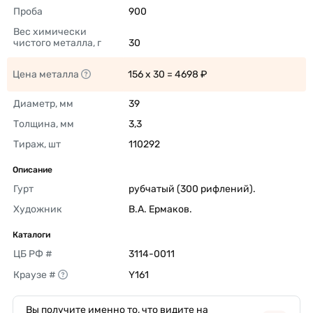
Проба
900 
Вес химически 
чистого металла, г
30 
Цена металла
156 x 30 = 4698 ₽ 
Диаметр, мм
39 
Толщина, мм
3,3 
Тираж, шт
110292 
Описание
Гурт
рубчатый (300 рифлений). 
Художник
В.А. Ермаков. 
Каталоги
ЦБ РФ #
3114-0011 
Краузе #
Y161 
Вы получите именно то, что видите на