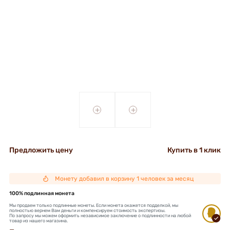
+
+
Предложить цену
Купить в 1 клик
Монету добавил в корзину 1 человек за месяц
100% подлинная монета
Мы продаем только подлинные монеты. Если монета окажется подделкой, мы
полностью вернем Вам деньги и компенсируем стоимость экспертизы.
По запросу мы можем оформить независимое заключение о подлинности на любой
товар из нашего магазина.