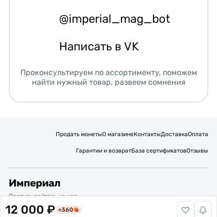
@imperial_mag_bot
Написать в VK
Проконсультируем по ассортименту, поможем
найти нужный товар, развеем сомнения
Продать монеты
О магазине
Контакты
Доставка
Оплата
Гарантии и возврат
База сертификатов
Отзывы
Империал
Подписывайтесь на нас:
12 000 ₽
+360
Вакансии