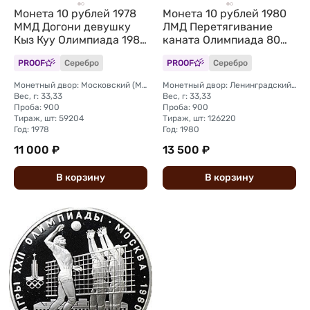
Монета 10 рублей 1978
Монета 10 рублей 1980
ММД Догони девушку
ЛМД Перетягивание
Кыз Куу Олимпиада 1980
каната Олимпиада 80
(80) PROOF
PROOF
PROOF
Серебро
PROOF
Серебро
Монетный двор: Московский (ММД)
Монетный двор: Ленинградский (ЛМД)
Вес, г: 33,33
Вес, г: 33,33
Проба: 900
Проба: 900
Тираж, шт: 59204
Тираж, шт: 126220
Год: 1978
Год: 1980
11 000 ₽
13 500 ₽
В
корзину
В
корзину