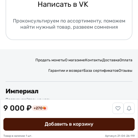
Написать в VK
Проконсультируем по ассортименту, поможем
найти нужный товар, развеем сомнения
Продать монеты
О магазине
Контакты
Доставка
Оплата
Гарантии и возврат
База сертификатов
Отзывы
Империал
Подписывайтесь на нас:
9 000 ₽
+270
Вакансии
Публичная оферта
Политика обработки персональных данных
Карта сайта
Добавить в корзину
© 2016 – 2026 ИП Титов Александр Михайлович
Нумизматический интернет-магазин “Империал”
Товар в наличии: 1 шт.
Артикул: 21-04-26-119