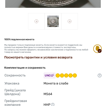
+
+
+
100% подлинная монета
Мы продаем только подлинные монеты. Если монета окажется подделкой, мы
полностью вернем Вам деньги и компенсируем стоимость экспертизы.
По запросу мы можем оформить независимое заключение о подлинности на любой
товар из нашего магазина.
Посмотреть гарантии и условия возврата
Комплектация и сохранность
Сохранность
UNC
Упаковка
Монета в слабе 
Грейд (шкала 
Шелдона)
MS64 
Грейдинговая 
компания
ННР 