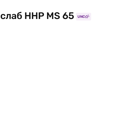
 слаб ННР MS 65
UNC