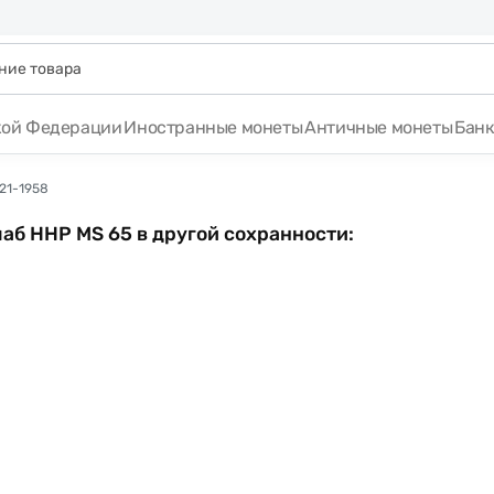
кой Федерации
Иностранные монеты
Античные монеты
Бан
21-1958
лаб ННР MS 65 в другой сохранности: