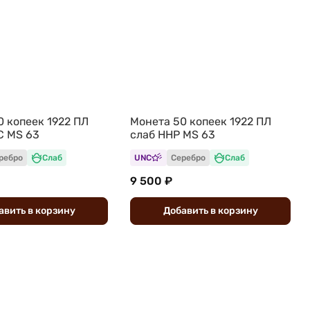
0 копеек 1922 ПЛ
Монета 50 копеек 1922 ПЛ
C MS 63
слаб ННР MS 63
ребро
Слаб
UNC
Серебро
Слаб
9 500 ₽
авить
в
корзину
Добавить
в
корзину