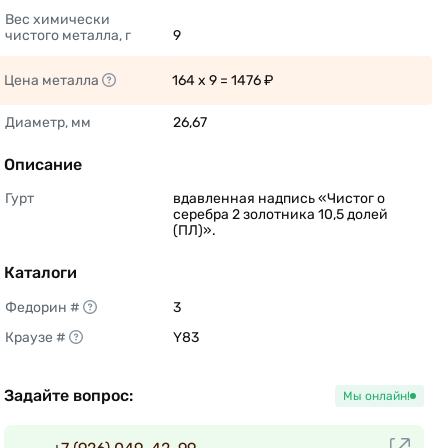
Вес химически 
чистого металла, г
9 
Цена металла
164 x 9 = 1476 ₽ 
Диаметр, мм
26,67 
Описание
Гурт
вдавленная надпись «Чистог о 
серебра 2 золотника 10,5 долей 
(ПЛ)». 
Каталоги
Федорин #
3 
Краузе #
Y83 
Задайте вопрос:
Мы онлайн!