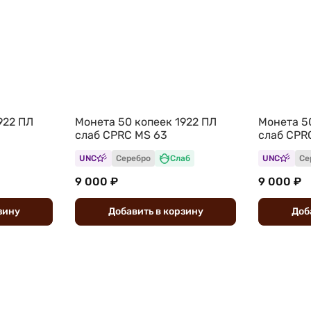
922 ПЛ
Монета 50 копеек 1922 ПЛ
Монета 5
слаб CPRC MS 63
слаб CPR
UNC
Серебро
Слаб
UNC
Се
9 000 ₽
9 000 ₽
зину
Добавить
в
корзину
Доб