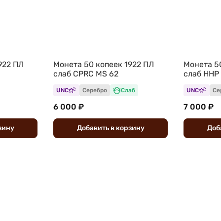
922 ПЛ
Монета 50 копеек 1922 ПЛ
Монета 5
слаб CPRC MS 62
слаб ННР
UNC
Серебро
Слаб
UNC
Се
6 000 ₽
7 000 ₽
зину
Добавить
в
корзину
Доб