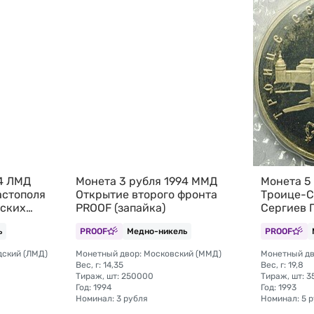
94 ЛМД
Монета 3 рубля 1994 ММД
Монета 5
астополя
Открытие второго фронта
Троице-С
тских
PROOF (запайка)
Сергиев 
ка)
(запайка)
ь
PROOF
Медно-никель
PROOF
дский (ЛМД)
Монетный двор: Московский (ММД)
Монетный дв
Вес, г: 14,35
Вес, г: 19,8
Тираж, шт: 250000
Тираж, шт: 
Год: 1994
Год: 1993
Номинал: 3 рубля
Номинал: 5 