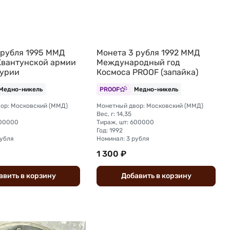
 рубля 1995 ММД
Монета 3 рубля 1992 ММД
Квантунской армии
Международный год
урии
Космоса PROOF (запайка)
Медно-никель
PROOF
Медно-никель
ор: Московский (ММД)
Монетный двор: Московский (ММД)
Вес, г: 14,35
200000
Тираж, шт: 600000
Год: 1992
рубля
Номинал: 3 рубля
1 300 ₽
авить
в
корзину
Добавить
в
корзину