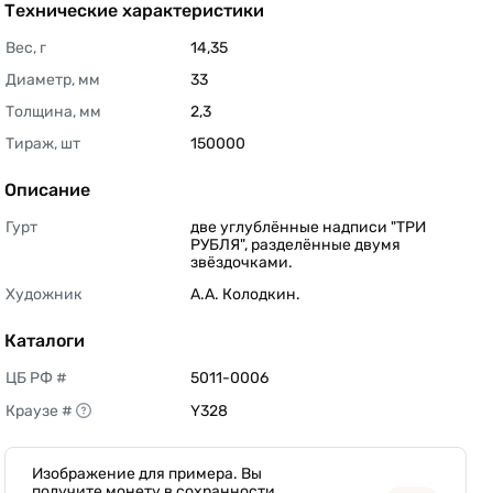
Технические характеристики
Вес, г
14,35 
Диаметр, мм
33 
Толщина, мм
2,3 
Тираж, шт
150000 
Описание
Гурт
две углублённые надписи "ТРИ 
РУБЛЯ", разделённые двумя 
звёздочками. 
Художник
А.А. Колодкин. 
Каталоги
ЦБ РФ #
5011-0006 
Краузе #
Y328 
Изображение для примера. Вы
получите монету в сохранности