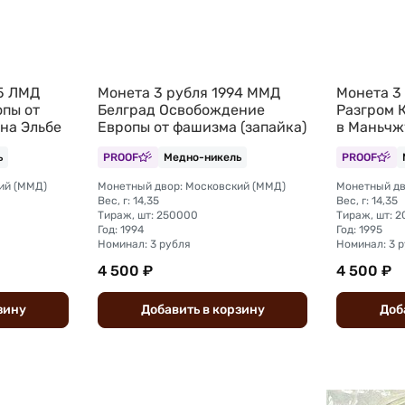
95 ЛМД
Монета 3 рубля 1994 ММД
Монета 3
пы от
Белград Освобождение
Разгром 
на Эльбе
Европы от фашизма (запайка)
в Маньчж
ь
PROOF
Медно-никель
PROOF
ий (ММД)
Монетный двор: Московский (ММД)
Монетный дв
Вес, г: 14,35
Вес, г: 14,35
Тираж, шт: 250000
Тираж, шт: 
Год: 1994
Год: 1995
Номинал: 3 рубля
Номинал: 3 
4 500 ₽
4 500 ₽
зину
Добавить
в
корзину
Доб