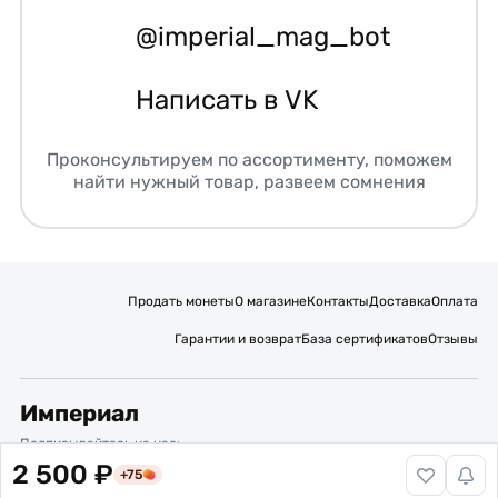
@imperial_mag_bot
Написать в VK
Проконсультируем по ассортименту, поможем
найти нужный товар, развеем сомнения
Продать монеты
О магазине
Контакты
Доставка
Оплата
Гарантии и возврат
База сертификатов
Отзывы
Империал
Подписывайтесь на нас:
2 500 ₽
+75
Вакансии
Публичная оферта