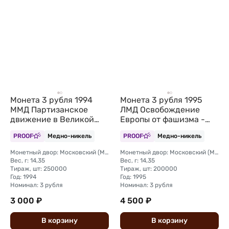
Монета 3 рубля 1994
Монета 3 рубля 1995
ММД Партизанское
ЛМД Освобождение
движение в Великой
Европы от фашизма -
Отечественной войне
Встреча на Эльбе
PROOF
Медно-никель
PROOF
Медно-никель
Партизаны (запайка)
Монетный двор: Московский (ММД)
Монетный двор: Московский (ММД)
Вес, г: 14,35
Вес, г: 14,35
Тираж, шт: 250000
Тираж, шт: 200000
Год: 1994
Год: 1995
Номинал: 3 рубля
Номинал: 3 рубля
3 000 ₽
4 500 ₽
В
корзину
В
корзину