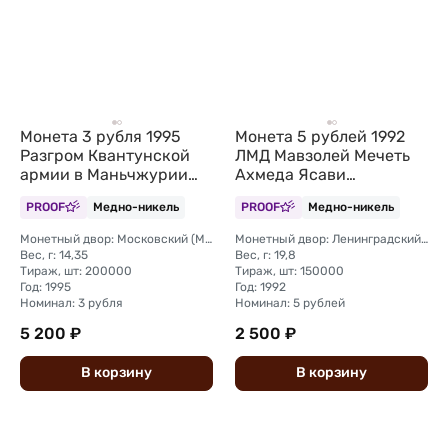
Монета 3 рубля 1995
Монета 5 рублей 1992
Разгром Квантунской
ЛМД Мавзолей Мечеть
армии в Маньчжурии
Ахмеда Ясави
(Запайка)
Туркестан PROOF
PROOF
Медно-никель
PROOF
Медно-никель
(запайка)
Монетный двор: Московский (ММД)
Монетный двор: Ленинградский (ЛМД)
Вес, г: 14,35
Вес, г: 19,8
Тираж, шт: 200000
Тираж, шт: 150000
Год: 1995
Год: 1992
Номинал: 3 рубля
Номинал: 5 рублей
5 200 ₽
2 500 ₽
В
корзину
В
корзину