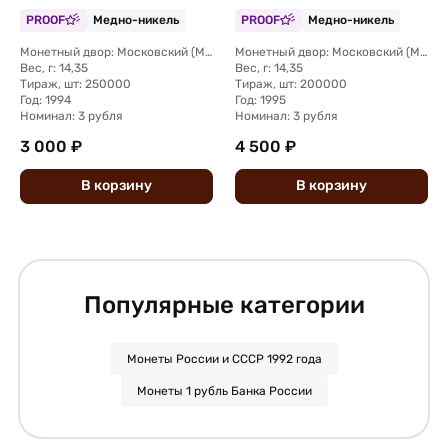
Отечественной войне
Маньчжурии
PROOF
Медно-никель
PROOF
Медно-никель
Партизаны (запайка)
Монетный двор: Московский (ММД)
Монетный двор: Московский (ММД)
Вес, г: 14,35
Вес, г: 14,35
Тираж, шт: 250000
Тираж, шт: 200000
Год: 1994
Год: 1995
Номинал: 3 рубля
Номинал: 3 рубля
3 000 ₽
4 500 ₽
В
корзину
В
корзину
Популярные категории
Монеты России и СССР 1992 года
Монеты 1 рубль Банка России