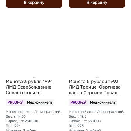
В
корзину
В
корзину
Монета 3 рубля 1994
Монета 5 рублей 1993
ЛМД Освобождение
ЛМД Троице-Сергиева
Севастополя от
лавра Сергиев Посад
немецко-фашистских
PROOF (запайка)
PROOF
Медно-никель
PROOF
Медно-никель
войск 50 лет (запайка)
Монетный двор: Ленинградский (ЛМД)
Монетный двор: Ленинградский (ЛМД)
Вес, г: 14,35
Вес, г: 19,8
Тираж, шт: 250000
Тираж, шт: 350000
Год: 1994
Год: 1993
Номинал: 3 рубля
Номинал: 5 рублей