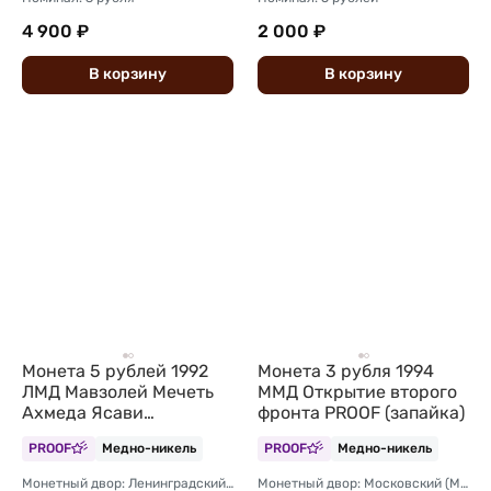
4 900 ₽
2 000 ₽
В
корзину
В
корзину
Монета 5 рублей 1992
Монета 3 рубля 1994
ЛМД Мавзолей Мечеть
ММД Открытие второго
Ахмеда Ясави
фронта PROOF (запайка)
Туркестан PROOF
PROOF
Медно-никель
PROOF
Медно-никель
(запайка)
Монетный двор: Ленинградский (ЛМД)
Монетный двор: Московский (ММД)