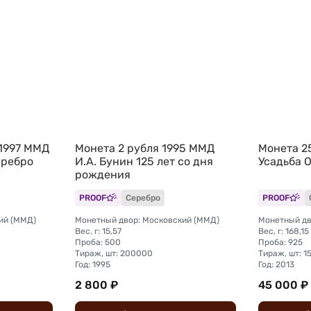
 1997 ММД
Монета 2 рубля 1995 ММД
Монета 2
еребро
И.А. Бунин 125 лет со дня
Усадьба 
рождения
PROOF
Серебро
PROOF
ий (ММД)
Монетный двор: Московский (ММД)
Монетный дв
Вес, г: 15,57
Вес, г: 168,15
Проба: 500
Проба: 925
Тираж, шт: 200000
Тираж, шт: 1
Год: 1995
Год: 2013
2 800 ₽
45 000 ₽