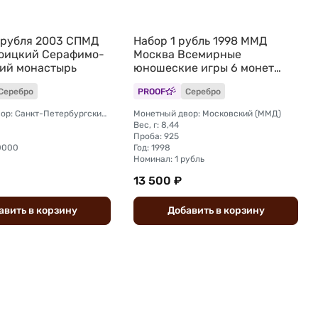
 рубля 2003 СПМД
Набор 1 рубль 1998 ММД
оицкий Серафимо-
Москва Всемирные
ий монастырь
юношеские игры 6 монет
(без упаковки)
Серебро
PROOF
Серебро
Монетный двор: Санкт-Петербургский (СПМД)
Монетный двор: Московский (ММД)
Вес, г: 8,44
Проба: 925
10000
Год: 1998
Номинал: 1 рубль
13 500 ₽
авить
в
корзину
Добавить
в
корзину