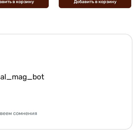
авить
в
корзину
Добавить
в
корзину
ial_mag_bot
звеем сомнения