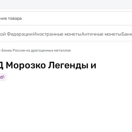
кой Федерации
Иностранные монеты
Античные монеты
Бан
 Банка России из драгоценных металлов
Д Морозко Легенды и