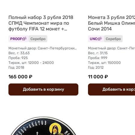
Полный набор 3 рубля 2018
Монета 3 рубля 20
СПМД Чемпионат мира по
Белый Мишка Олим
футболу FIFA 12 монет +
Сочи 2014
марки
PROOF
Серебро
UNC
Серебро
Монетный двор: Санкт-Петербургский (СПМД)
Вес, г: 33,63
Вес, г: 31,15
Проба: 925
Проба: 999
Тираж, шт: 12000 - 24000
Тираж, шт: 150000
Год: 2018
Год: 2012
165 000 ₽
11 000 ₽
Добавить
в
корзину
Добавить
в
кор