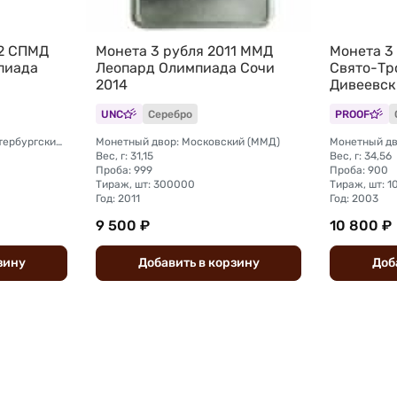
12 СПМД
Монета 3 рубля 2011 ММД
Монета 3
пиада
Леопард Олимпиада Сочи
Свято-Тр
2014
Дивеевск
UNC
Серебро
PROOF
Монетный двор: Санкт-Петербургский (СПМД)
Монетный двор: Московский (ММД)
Вес, г: 31,15
Вес, г: 34,56
Проба: 999
Проба: 900
Тираж, шт: 300000
Тираж, шт: 
Год: 2011
Год: 2003
9 500 ₽
10 800 ₽
зину
Добавить
в
корзину
Доб