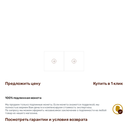
+
+
Предложить цену
Купить в 1 клик
100% подлинная монета
Мы продаем только подлинные монеты. Если монета окажется подделкой, мы
полностью вернем Вам деньги и компенсируем стоимость экспертизы.
По запросу мы можем оформить независимое заключение о подлинности на любой
товар из нашего магазина.
Посмотреть гарантии и условия возврата