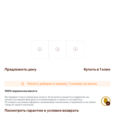
+
+
+
Предложить цену
Купить в 1 клик
Монету добавил в корзину 1 человек за месяц
100% подлинная монета
Мы продаем только подлинные монеты. Если монета окажется подделкой, мы
полностью вернем Вам деньги и компенсируем стоимость экспертизы.
По запросу мы можем оформить независимое заключение о подлинности на любой
товар из нашего магазина.
Посмотреть гарантии и условия возврата