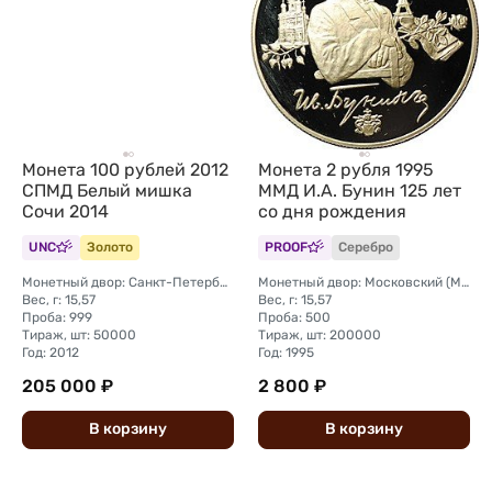
Монета 100 рублей 2012
Монета 2 рубля 1995
СПМД Белый мишка
ММД И.А. Бунин 125 лет
Сочи 2014
со дня рождения
UNC
Золото
PROOF
Серебро
Монетный двор: Санкт-Петербургский (СПМД)
Монетный двор: Московский (ММД)
Вес, г: 15,57
Вес, г: 15,57
Проба: 999
Проба: 500
Тираж, шт: 50000
Тираж, шт: 200000
Год: 2012
Год: 1995
205 000 ₽
2 800 ₽
В
корзину
В
корзину