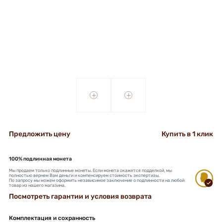
+
+
Предложить цену
Купить в 1 клик
100% подлинная монета
Мы продаем только подлинные монеты. Если монета окажется подделкой, мы
полностью вернем Вам деньги и компенсируем стоимость экспертизы.
По запросу мы можем оформить независимое заключение о подлинности на любой
товар из нашего магазина.
Посмотреть гарантии и условия возврата
Комплектация и сохранность