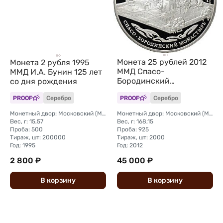
Монета 25 рублей 2012
Монета 2 рубля 1995
ММД Спасо-
ММД И.А. Бунин 125 лет
Бородинский
со дня рождения
монастырь
PROOF
Серебро
PROOF
Серебро
Монетный двор: Московский (ММД)
Монетный двор: Московский (ММД)
Вес, г: 15,57
Вес, г: 168,15
Проба: 500
Проба: 925
Тираж, шт: 200000
Тираж, шт: 2000
Год: 1995
Год: 2012
2 800 ₽
45 000 ₽
В
корзину
В
корзину