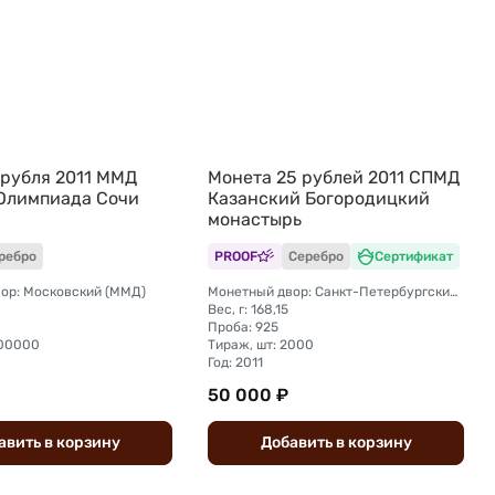
 рубля 2011 ММД
Монета 25 рублей 2011 СПМД
Олимпиада Сочи
Казанский Богородицкий
монастырь
ребро
PROOF
Серебро
Сертификат
ор: Московский (ММД)
Монетный двор: Санкт-Петербургский (СПМД)
Вес, г: 168,15
Проба: 925
300000
Тираж, шт: 2000
Год: 2011
50 000 ₽
авить
в
корзину
Добавить
в
корзину