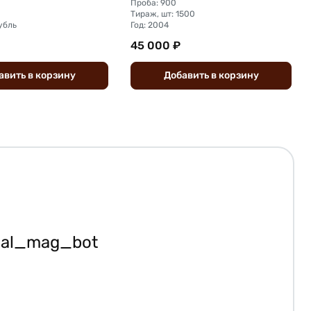
Проба: 900
Тираж, шт: 1500
убль
Год: 2004
45 000 ₽
авить
в
корзину
Добавить
в
корзину
ial_mag_bot