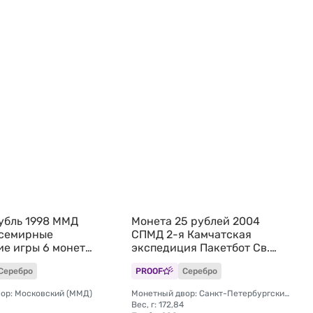
рубль 1998 ММД
Монета 25 рублей 2004
семирные
СПМД 2-я Камчатская
е игры 6 монет
экспедиция Пакетбот Св.
овки)
Петр, Павел
Серебро
PROOF
Серебро
ор: Московский (ММД)
Монетный двор: Санкт-Петербургский (СПМД)
Вес, г: 172,84