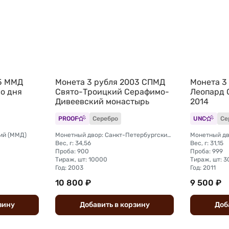
95 ММД
Монета 3 рубля 2003 СПМД
Монета 3
со дня
Свято-Троицкий Серафимо-
Леопард 
Дивеевский монастырь
2014
PROOF
Серебро
UNC
Се
ий (ММД)
Монетный двор: Санкт-Петербургский (СПМД)
Монетный дв
Вес, г: 34,56
Вес, г: 31,15
Проба: 900
Проба: 999
Тираж, шт: 10000
Тираж, шт: 
Год: 2003
Год: 2011
10 800 ₽
9 500 ₽
зину
Добавить
в
корзину
Доб