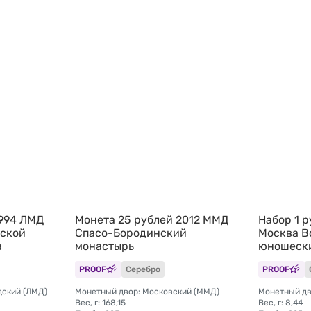
1994 ЛМД
Монета 25 рублей 2012 ММД
Набор 1 
рской
Спасо-Бородинский
Москва В
а
монастырь
юношески
(без упак
PROOF
Серебро
PROOF
дский (ЛМД)
Монетный двор: Московский (ММД)
Монетный дв
Вес, г: 168,15
Вес, г: 8,44