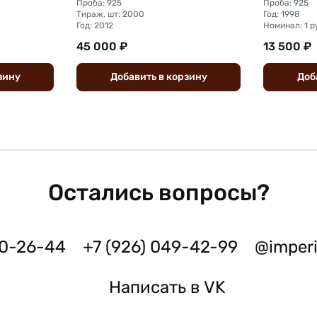
Проба: 925
Проба: 925
Тираж, шт: 2000
Год: 1998
Год: 2012
Номинал: 1 р
45 000 ₽
13 500 ₽
зину
Добавить
в
корзину
Доб
Остались вопросы?
50-26-44
+7 (926) 049-42-99
@imper
Написать в VK