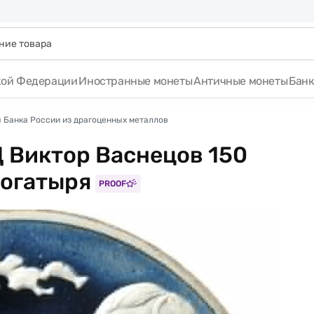
кой Федерации
Иностранные монеты
Античные монеты
Бан
 Банка России из драгоценных металлов
 Виктор Васнецов 150
богатыря
PROOF