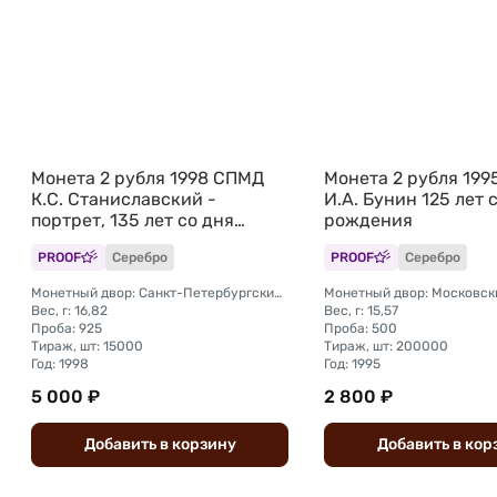
Монета 2 рубля 1998 СПМД
Монета 2 рубля 19
К.С. Станиславский -
И.А. Бунин 125 лет 
портрет, 135 лет со дня
рождения
рождения
PROOF
Серебро
PROOF
Серебро
Монетный двор: Санкт-Петербургский (СПМД)
Монетный двор: Московск
Вес, г: 16,82
Вес, г: 15,57
Проба: 925
Проба: 500
Тираж, шт: 15000
Тираж, шт: 200000
Год: 1998
Год: 1995
5 000 ₽
2 800 ₽
Добавить
в
корзину
Добавить
в
кор