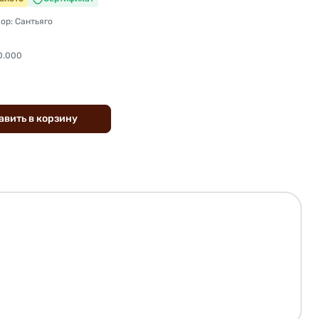
ор: Сантьяго
0.000
авить
в
корзину