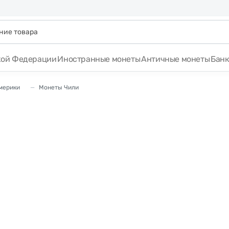
кой Федерации
Иностранные монеты
Античные монеты
Бан
мерики
Монеты Чили