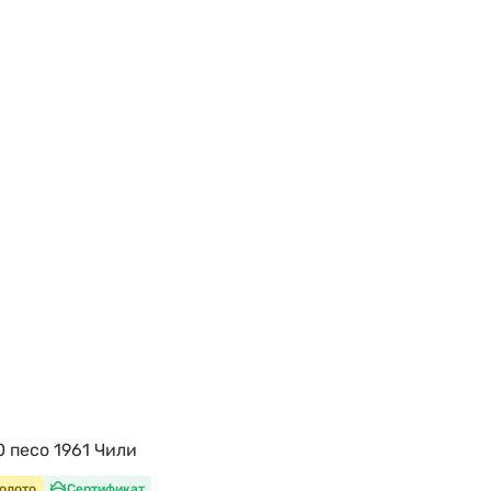
 песо 1961 Чили
олото
Сертификат