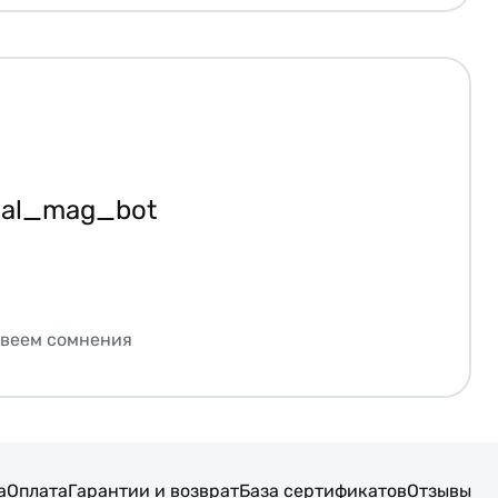
ial_mag_bot
звеем сомнения
а
Оплата
Гарантии и возврат
База сертификатов
Отзывы