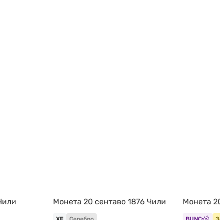
 Чили
Монета 20 сентаво 1876 Чили
Монета 20
XF
Серебро
BUNC
З