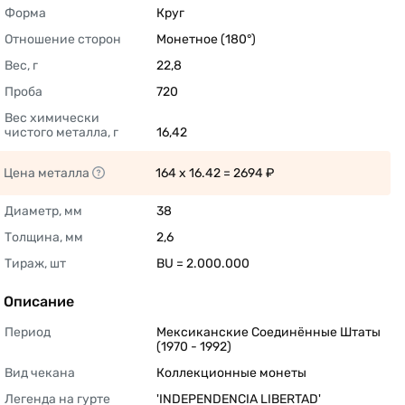
Форма
Круг 
Отношение сторон
Монетное (180°) 
Вес, г
22,8 
Проба
720 
Вес химически 
чистого металла, г
16,42 
Цена металла
164 x 16.42 = 2694 ₽ 
Диаметр, мм
38 
Толщина, мм
2,6 
Тираж, шт
BU = 2.000.000 
Описание
Период
Мексиканские Соединённые Штаты 
(1970 - 1992) 
Вид чекана
Коллекционные монеты 
Легенда на гурте
'INDEPENDENCIA LIBERTAD' 