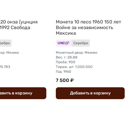
/20 онза (уцнция
Монета 10 песо 1960 150 лет
 1992 Свобода
Войне за независимость
Мексика
ребро
UNC
Серебро
ор: Мехико
Монетный двор: Мехико
Вес, г: 28,88
Проба: 900
95.783
Тираж, шт: 1.000.000
Год: 1960
7 500 ₽
авить
в
корзину
Добавить
в
корзину