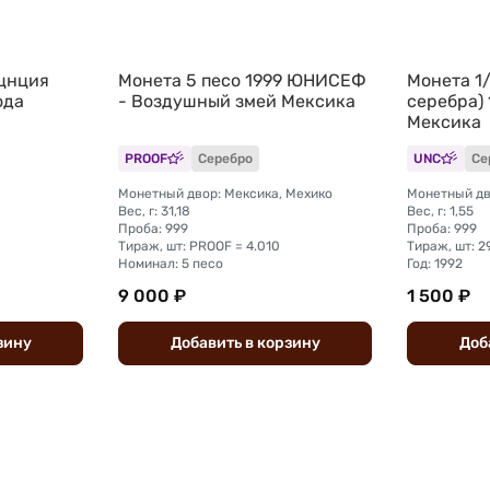
уцнция
Монета 5 песо 1999 ЮНИСЕФ
Монета 1
ода
- Воздушный змей Мексика
серебра)
Мексика
PROOF
Серебро
UNC
Се
Монетный двор: Мексика, Мехико
Монетный дв
Вес, г: 31,18
Вес, г: 1,55
Проба: 999
Проба: 999
Тираж, шт: PROOF = 4.010
Тираж, шт: 2
Номинал: 5 песо
Год: 1992
9 000 ₽
1 500 ₽
зину
Добавить
в
корзину
Доб