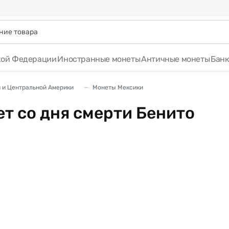
кой Федерации
Иностранные монеты
Античные монеты
Бан
 и Центральной Америки
Монеты Мексики
ет со дня смерти Бенито