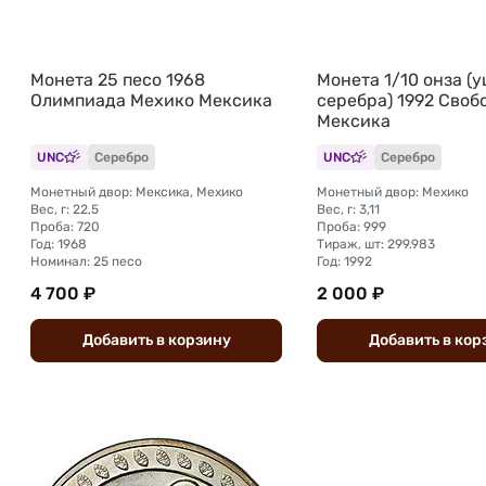
Монета 25 песо 1968
Монета 1/10 онза (
Олимпиада Мехико Мексика
серебра) 1992 Своб
Мексика
UNC
Серебро
UNC
Серебро
Монетный двор: Мексика, Мехико
Монетный двор: Мехико
Вес, г: 22,5
Вес, г: 3,11
Проба: 720
Проба: 999
Год: 1968
Тираж, шт: 299.983
Номинал: 25 песо
Год: 1992
4 700 ₽
2 000 ₽
Добавить
в
корзину
Добавить
в
кор