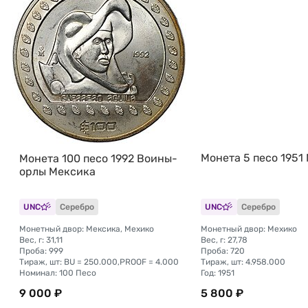
Монета 5 песо 1951
Монета 100 песо 1992 Воины-
орлы Мексика
UNC
Серебро
UNC
Серебро
Монетный двор: Мексика, Мехико
Монетный двор: Мехико
Вес, г: 31,11
Вес, г: 27,78
Проба: 999
Проба: 720
Тираж, шт: BU = 250.000,PROOF = 4.000
Тираж, шт: 4.958.000
Номинал: 100 Песо
Год: 1951
9 000 ₽
5 800 ₽