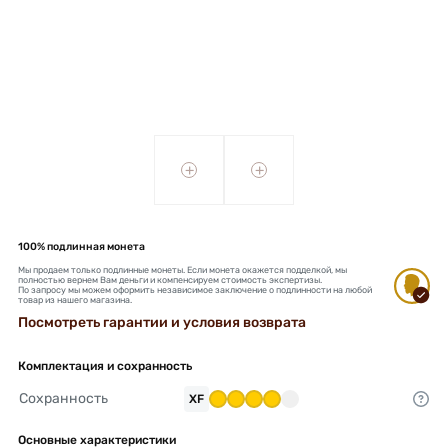
+
+
100% подлинная монета
Мы продаем только подлинные монеты. Если монета окажется подделкой, мы
полностью вернем Вам деньги и компенсируем стоимость экспертизы.
По запросу мы можем оформить независимое заключение о подлинности на любой
товар из нашего магазина.
Посмотреть гарантии и условия возврата
Комплектация и сохранность
Сохранность
XF
Основные характеристики