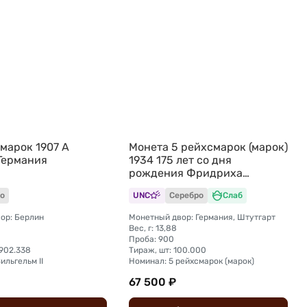
марок 1907 А
Монета 5 рейхсмарок (марок)
Германия
1934 175 лет со дня
рождения Фридриха
Шиллера Германия слаб ННР
о
UNC
Серебро
Слаб
MS 63
ор: Берлин
Монетный двор: Германия, Штутгарт
Вес, г: 13,88
Проба: 900
.902.338
Тираж, шт: 100.000
ильгельм II
Номинал: 5 рейхсмарок (марок)
67 500 ₽