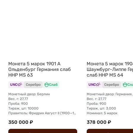
Монета 5 марок 1901 A
Монета 5 марок 190
Ольденбург Германия слаб
Шаумбург-Липпе Г
ННР MS 63
слаб ННР MS 64
UNC
Серебро
Слаб
UNC
Серебро
Сл
Монетный двор: Берлин
Монетный двор: Германия,
Вес, г: 27,77
Вес, г: 27,77
Проба: 900
Проба: 900
Тираж, шт: 10000
Тираж, шт: 3.000
Правитель: Фридрих Август II (1900—1918)
Номинал: 5 марок
350 000 ₽
378 000 ₽