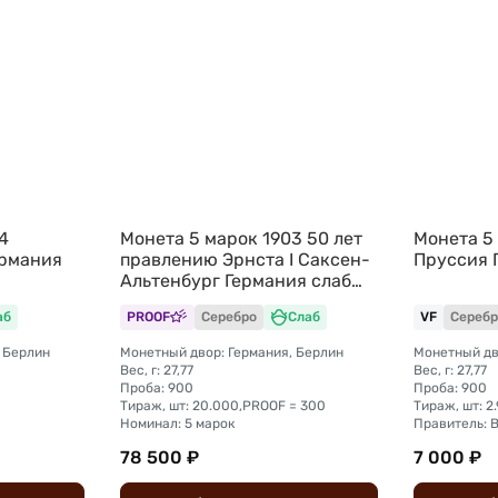
4
Монета 5 марок 1903 50 лет
Монета 5 
ермания
правлению Эрнста I Саксен-
Пруссия 
Альтенбург Германия слаб
CPRC PF Det.
аб
PROOF
Серебро
Слаб
VF
Серебр
 Берлин
Монетный двор: Германия, Берлин
Монетный дв
Вес, г: 27,77
Вес, г: 27,77
Проба: 900
Проба: 900
Тираж, шт: 20.000,PROOF = 300
Тираж, шт: 2
Номинал: 5 марок
Правитель: В
78 500 ₽
7 000 ₽