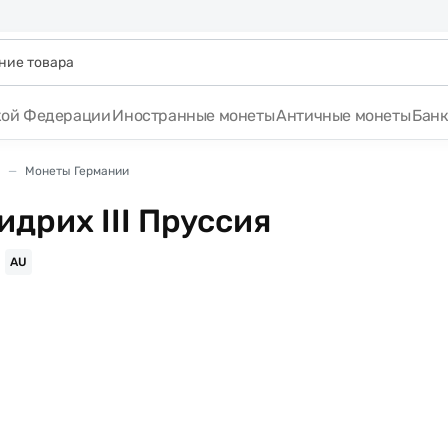
кой Федерации
Иностранные монеты
Античные монеты
Бан
Монеты Германии
дрих III Пруссия
AU