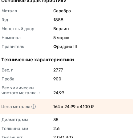
Основные характеристики
Металл
Серебро 
Год
1888 
Монетный двор
Берлин 
Номинал
5 марок 
Правитель
Фридрих III 
Технические характеристики
Вес, г
27,77 
Проба
900 
Вес химически 
чистого металла, г
24,99 
Цена металла
164 x 24.99 = 4100 ₽ 
Диаметр, мм
38 
Толщина, мм
2.6 
Тираж, шт
2.041.407 