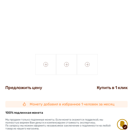
+
+
+
Предложить цену
Купить в 1 клик
Монету добавил в избранное 1 человек за месяц
100% подлинная монета
Мы продаем только подлинные монеты. Если монета окажется подделкой, мы
полностью вернем Вам деньги и компенсируем стоимость экспертизы.
По запросу мы можем оформить независимое заключение о подлинности на любой
товар из нашего магазина.