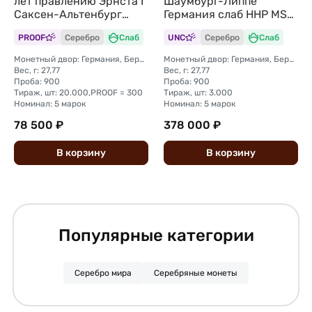
лет правлению Эрнста I
Шаумбург-Липпе
Саксен-Альтенбург
Германия слаб ННР MS
Германия слаб CPRC PF
64
PROOF
Серебро
Слаб
UNC
Серебро
Слаб
Det.
Монетный двор: Германия, Берлин
Монетный двор: Германия, Берлин
Вес, г: 27,77
Вес, г: 27,77
Проба: 900
Проба: 900
Тираж, шт: 20.000,PROOF = 300
Тираж, шт: 3.000
Номинал: 5 марок
Номинал: 5 марок
78 500 ₽
378 000 ₽
В
корзину
В
корзину
Популярные категории
Серебро мира
Серебряные монеты