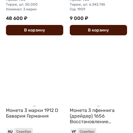
Тираж, шт: 50.000
Тираж, шт: 6.343.745
Номинал: 3 марки
Год: 1909
48 600 ₽
9 000 ₽
В
корзину
В
корзину
Монета 3 марки 1912 D
Монета 3 пфеннига
Бавария Германия
(дрейдер) 1656
Восстановление
герцогского дворца в
AU
Серебро
VF
Серебро
Веймаре Саксен-