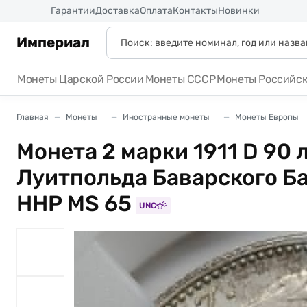
Россия
Гарантии
Доставка
Оплата
Контакты
Новинки
Империал
Монеты Царской России
Монеты СССР
Монеты Российс
Главная
Монеты
Иностранные монеты
Монеты Европы
Монета 2 марки 1911 D 90 
Луитпольда Баварского Б
ННР MS 65
UNC