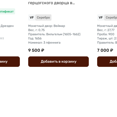
герцогского дворца в
Веймаре Саксен-Веймар
ртификат
VF
Серебро
VF
Серебр
 Дрезден
Монетный двор: Веймар
Монетный дв
Вес, г: 0,75
Вес, г: 27,77
Правитель: Вильгельм (1605-1662)
Проба: 900
т I
Год: 1656
Тираж, шт: 2
Номинал: 3 пфеннига
Правитель: В
9 500 ₽
7 000 ₽
зину
Добавить
в
корзину
Доб