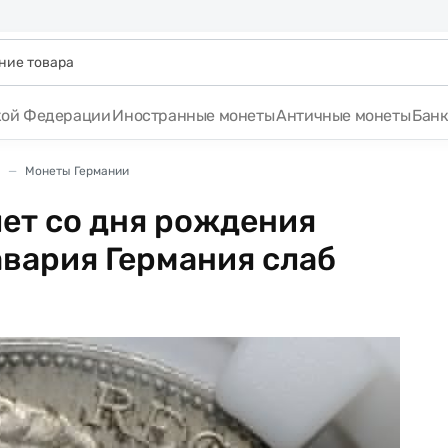
кой Федерации
Иностранные монеты
Античные монеты
Бан
Монеты Германии
лет со дня рождения
авария Германия слаб