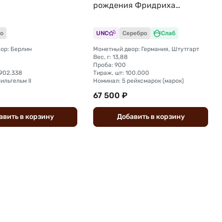
рождения Фридриха
Шиллера Германия слаб ННР
MS 63
о
UNC
Серебро
Слаб
ор: Берлин
Монетный двор: Германия, Штутгарт
Вес, г: 13,88
Проба: 900
.902.338
Тираж, шт: 100.000
ильгельм II
Номинал: 5 рейхсмарок (марок)
67 500 ₽
авить
в
корзину
Добавить
в
корзину