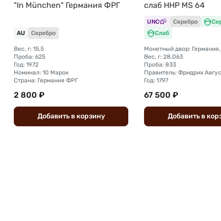
"In München" Германия ФРГ
слаб ННР MS 64
UNC
Серебро
Се
AU
Серебро
Слаб
Вес, г: 15,5
Монетный двор: Германия,
Проба: 625
Вес, г: 28,063
Год: 1972
Проба: 833
Номинал: 10 Марок
Правитель: Фридрих Авгус
Страна: Германия ФРГ
Год: 1797
2 800 ₽
67 500 ₽
Добавить
в
корзину
Добавить
в
кор