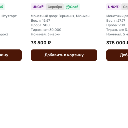
слаб ННР
аб
UNC
Серебро
Слаб
UNC
Се
 Штутгарт
Монетный двор: Германия, Мюнхен
Монетный дв
Вес, г: 16,67
Вес, г: 27,77
Проба: 900
Проба: 900
Тираж, шт: 30.000
Тираж, шт: 3
арок)
Номинал: 3 марки
Номинал: 5 
73 500 ₽
378 000 
зину
Добавить
в
корзину
Доб