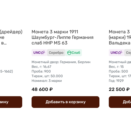
(дрейдер)
Монета 3 марки 1911
Монета 3
ие
Шаумбург-Липпе Германия
(марки) 
 в
слаб ННР MS 63
Вальдека
еймар
Германия
UNC
Серебро
Слаб
UNC
Се
Монетный двор: Германия, Берлин
Монетный дв
Вес, г: 16,67
Вес, г: 15
05-1662)
Проба: 900
Проба: 500
Тираж, шт: 50.000
Тираж, шт: 1
Номинал: 3 марки
Год: 1929
48 600 ₽
22 500 ₽
зину
Добавить
в
корзину
Доб