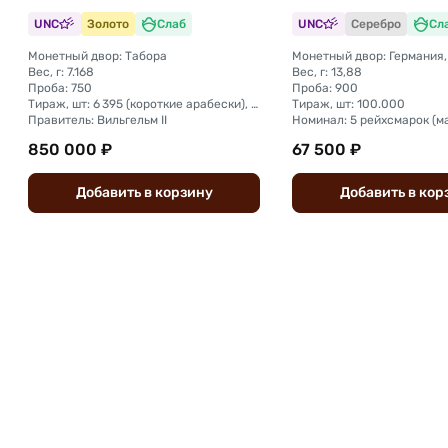
Шиллера Германия 
UNC
Золото
Слаб
UNC
Серебро
Сл
MS 63
Монетный двор: Табора
Монетный двор: Германия,
Вес, г: 7.168
Вес, г: 13,88
Проба: 750
Проба: 900
Тираж, шт: 6 395 (короткие арабески), общий тираж 16198
Тираж, шт: 100.000
Правитель: Вильгельм II
Номинал: 5 рейхсмарок (м
850 000 ₽
67 500 ₽
Добавить
в
корзину
Добавить
в
кор