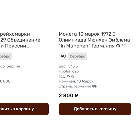
 рейхсмарки
Монета 10 марок 1972 J
1929 Объединение
Олимпиада Мюнхен Эмблема
 и Пруссии
"In München" Германия ФРГ
ребро
AU
Серебро
ор: Берлин
Вес, г: 15,5
Проба: 625
Год: 1972
70 000
Номинал: 10 Марок
Страна: Германия ФРГ
2 800 ₽
авить
в
корзину
Добавить
в
корзину