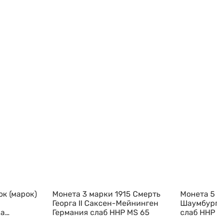
к (марок)
Монета 3 марки 1915 Смерть
Монета 5
Георга II Саксен-Мейнинген
Шаумбург
ха
Германия слаб ННР MS 65
слаб ННР