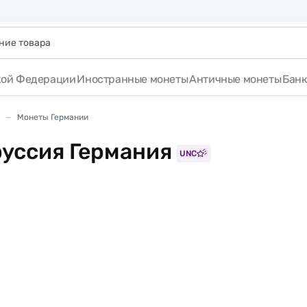
кой Федерации
Иностранные монеты
Античные монеты
Бан
Монеты Германии
руссия Германия
UNC