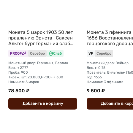
Монета 5 марок 1903 50 лет
Монета 3 пфеннига 
правлению Эрнста I Саксен-
1656 Восстановлен
Альтенбург Германия слаб
герцогского дворца
CPRC PF Det.
Веймаре Саксен-В
PROOF
Серебро
Слаб
VF
Серебро
Монетный двор: Германия, Берлин
Монетный двор: Веймар
Вес, г: 27,77
Вес, г: 0,75
Проба: 900
Правитель: Вильгельм (16
Тираж, шт: 20.000,PROOF = 300
Год: 1656
Номинал: 5 марок
Номинал: 3 пфеннига
78 500 ₽
9 500 ₽
Добавить
в
корзину
Добавить
в
кор