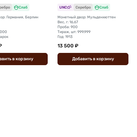
Германия слаб ННР MS 64
ребро
Слаб
UNC
Серебро
Слаб
ор: Германия, Берлин
Монетный двор: Мульденхюттен
Вес, г: 16,67
Проба: 900
.000
Тираж, шт: 999.999
марок
Год: 1913
₽
13 500 ₽
авить
в
корзину
Добавить
в
корзину