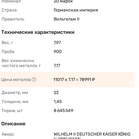
Номинал
20 марок 
Страна
Германская империя 
Правитель
Вильгельм II 
Технические характеристики
Вес, г
7,97 
Проба
900 
Вес химически 
чистого металла, г
7,17 
Цена металла
11017 x 7.17 = 78991 ₽ 
Диаметр, мм
22 
Толщина, мм
1,45 
Тираж, шт
8 645 549 
Описание
Аверс
WILHELM II DEUTSCHER KAISER KÖNIG 