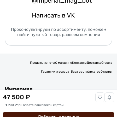
@imperial_mag_bot
Написать в VK
Проконсультируем по ассортименту, поможем
найти нужный товар, развеем сомнения
Продать монеты
О магазине
Контакты
Доставка
Оплата
Гарантии и возврат
База сертификатов
Отзывы
Империал
47 500 ₽
Подписывайтесь на нас:
+ 1 900 ₽
Вакансии
при оплате банковской картой
Публичная оферта
Политика обработки персональных данных
Карта сайта
Добавить в корзину