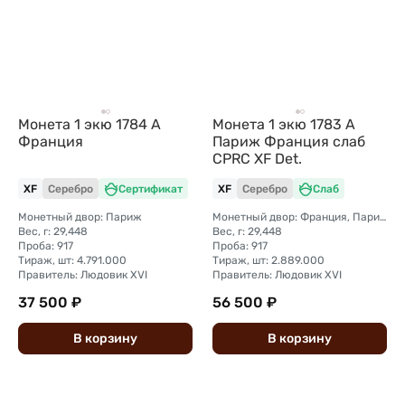
Монета 1 экю 1784 A
Монета 1 экю 1783 A
Франция
Париж Франция слаб
CPRC XF Det.
XF
Серебро
Сертификат
XF
Серебро
Слаб
Монетный двор: Париж
Монетный двор: Франция, Париж
Вес, г: 29,448
Вес, г: 29,448
Проба: 917
Проба: 917
Тираж, шт: 4.791.000
Тираж, шт: 2.889.000
Правитель: Людовик XVI
Правитель: Людовик XVI
37 500 ₽
56 500 ₽
В
корзину
В
корзину