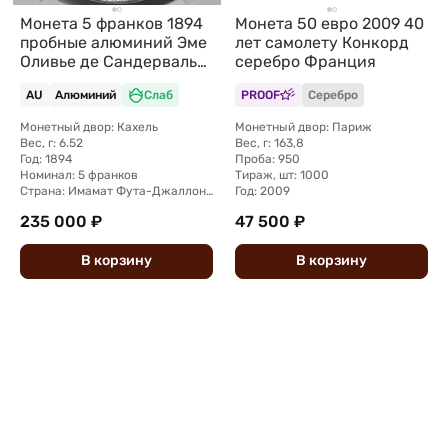
Монета 50 евро 2009 40
Монета 5 франков 1894
лет самолету Конкорд
пробные алюминий Эме
серебро Франция
Оливье де Сандерваль
Кахель Фута-Джаллон
AU
Алюминий
Слаб
PROOF
Серебро
слаб NGC AU Det.
Монетный двор: Кахель
Монетный двор: Париж
Вес, г: 6.52
Вес, г: 163,8
Год: 1894
Проба: 950
Номинал: 5 франков
Тираж, шт: 1000
Страна: Имамат Фута-Джаллон / Ривьер-дю-Сюд, французская колония
Год: 2009
235 000 ₽
47 500 ₽
В
корзину
В
корзину