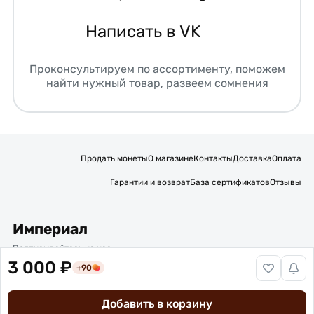
Написать в VK
Проконсультируем по ассортименту, поможем
найти нужный товар, развеем сомнения
Продать монеты
О магазине
Контакты
Доставка
Оплата
Гарантии и возврат
База сертификатов
Отзывы
Империал
Подписывайтесь на нас:
3 000 ₽
+90
Вакансии
Публичная оферта
Политика обработки персональных данных
Карта сайта
Добавить в корзину
© 2016 – 2026 ИП Титов Александр Михайлович