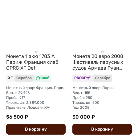
Монета 1 экю 1783 A
Монета 20 евро 2008
Париж Франция слаб
Фестиваль парусных
CPRC XF Det.
судов Армада Руан
Франция
XF
Серебро
Слаб
PROOF
Серебро
Монетный двор: Франция, Париж
Монетный двор: Париж
Вес, г: 29,448
Вес, г: 155
Проба: 917
Проба: 950
Тираж, шт: 2.889.000
Тираж, шт: 500
Правитель: Людовик XVI
Год: 2008
56 500 ₽
30 000 ₽
В
корзину
В
корзину