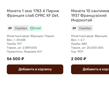
Монета 1 экю 1783 A Париж
Монета 10 сантимов
Франция слаб CPRC XF Det.
1937 Французский
Индокитай
XF
Серебро
Слаб
XF
Серебро
Монетный двор: Франция, Париж
Монетный двор: Франция,
Вес, г: 29,448
Вес, г: 2,7
Проба: 917
Проба: 680
Тираж, шт: 2.889.000
Тираж, шт: 25.000.000
Правитель: Людовик XVI
Год: 1937
56 500 ₽
2 000 ₽
Добавить
в
корзину
Добавить
в
кор