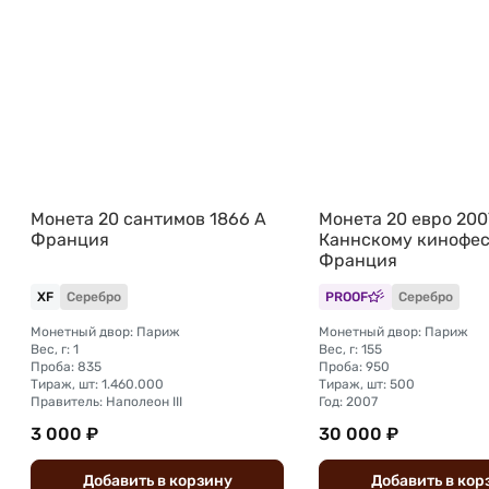
Монета 20 сантимов 1866 A
Монета 20 евро 200
Франция
Каннскому кинофе
Франция
XF
Серебро
PROOF
Серебро
Монетный двор: Париж
Монетный двор: Париж
Вес, г: 1
Вес, г: 155
Проба: 835
Проба: 950
Тираж, шт: 1.460.000
Тираж, шт: 500
Правитель: Наполеон III
Год: 2007
3 000 ₽
30 000 ₽
Добавить
в
корзину
Добавить
в
кор