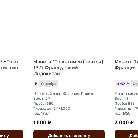
7 60 лет
Монета 10 сантимов (центов)
Монета 1
стивалю
1927 Французский
Франция
Индокитай
F
Серебро
UNC
Се
Монетный двор: Франция, Париж
Монетный дв
Вес, г: 2,7
Вес, г: 5
Проба: 680
Проба: 835
Тираж, шт: 6.471.000
Тираж, шт: 1
Год: 1937
Год: 1920
1 500 ₽
3 000 ₽
зину
Добавить
в
корзину
Доб