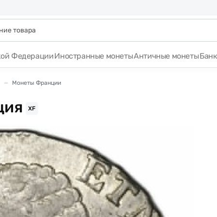
кой Федерации
Иностранные монеты
Античные монеты
Бан
Монеты Франции
ция
XF