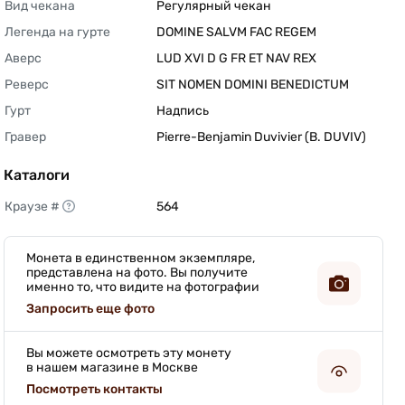
Вид чекана
Регулярный чекан 
Легенда на гурте
DOMINE SALVM FAC REGEM 
Аверс
LUD XVI D G FR ET NAV REX 
Реверс
SIT NOMEN DOMINI BENEDICTUM 
Гурт
Надпись 
Гравер
Pierre-Benjamin Duvivier (B. DUVIV) 
Каталоги
Краузе #
564 
Монета в единственном экземпляре,
представлена на фото. Вы получите
именно то, что видите на фотографии
Запросить еще фото
Вы можете осмотреть эту монету
в нашем магазине в Москве
Посмотреть контакты