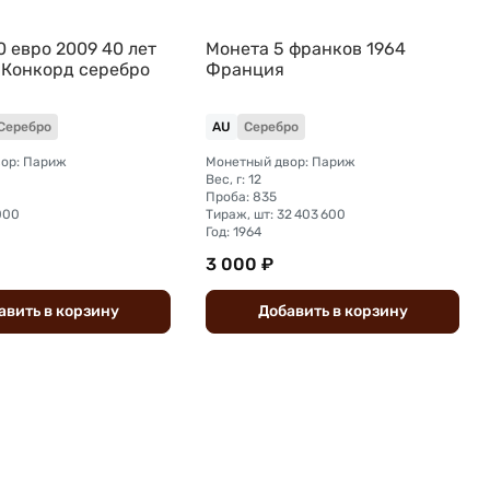
 евро 2009 40 лет
Монета 5 франков 1964
 Конкорд серебро
Франция
Серебро
AU
Серебро
ор: Париж
Монетный двор: Париж
Вес, г: 12
Проба: 835
000
Тираж, шт: 32 403 600
Год: 1964
3 000 ₽
авить
в
корзину
Добавить
в
корзину