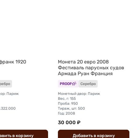
 франк 1920
Монета 20 евро 2008
Фестиваль парусных судов
Армада Руан Франция
ребро
PROOF
Серебро
ор: Париж
Монетный двор: Париж
Вес, г: 155
Проба: 950
9.322.000
Тираж, шт: 500
Год: 2008
30 000 ₽
авить
в
корзину
Добавить
в
корзину