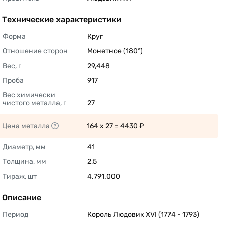
Технические характеристики
Форма
Круг 
Отношение сторон
Монетное (180°) 
Вес, г
29,448 
Проба
917 
Вес химически 
чистого металла, г
27 
Цена металла
164 x 27 = 4430 ₽ 
Диаметр, мм
41 
Толщина, мм
2,5 
Тираж, шт
4.791.000 
Описание
Период
Король Людовик XVI (1774 - 1793) 