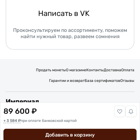
Написать в VK
Проконсультируем по ассортименту, поможем
найти нужный товар, развеем сомнения
Продать монеты
О магазине
Контакты
Доставка
Оплата
Гарантии и возврат
База сертификатов
Отзывы
Империал
89 600 ₽
Подписывайтесь на нас:
+ 3 584 ₽
Вакансии
при оплате банковской картой
Публичная оферта
Политика обработки персональных данных
Карта сайта
Добавить в корзину
© 2016 – 2026 ИП Титов Александр Михайлович