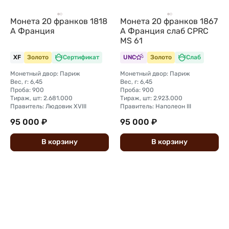
Монета 20 франков 1818
Монета 20 франков 1867
А Франция
A Франция слаб CPRC
MS 61
XF
Золото
Сертификат
UNC
Золото
Слаб
Монетный двор: Париж
Монетный двор: Париж
Вес, г: 6,45
Вес, г: 6,45
Проба: 900
Проба: 900
Тираж, шт: 2.681.000
Тираж, шт: 2.923.000
Правитель: Людовик XVIII
Правитель: Наполеон III
95 000 ₽
95 000 ₽
В
корзину
В
корзину