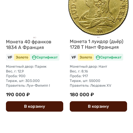
Монета 1 луидор (дьёр)
Монета 40 франков
1728 T Нант Франция
1834 А Франция
VF
Золото
Сертификат
VF
Золото
Сертификат
Монетный двор: Париж
Монетный двор: Нант
Вес, г: 12,9
Вес, г: 8,16
Проба: 900
Проба: 917
Тираж, шт: 303.000
Тираж, шт: 55000
Правитель: Луи-Филипп I
Правитель: Людовик XV
190 000 ₽
180 000 ₽
В
корзину
В
корзину