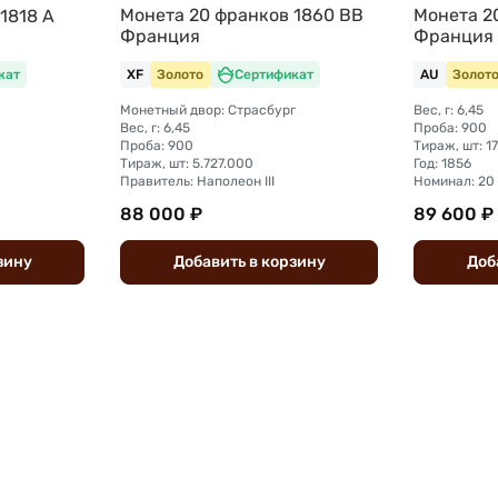
Монета 20 франков 1860 BB
Монета 2
1818 А
Франция
Франция 
кат
XF
Золото
Сертификат
AU
Золот
Монетный двор: Страсбург
Вес, г: 6,45
Вес, г: 6,45
Проба: 900
Проба: 900
Тираж, шт: 1
Тираж, шт: 5.727.000
Год: 1856
Правитель: Наполеон III
Номинал: 20
88 000 ₽
89 600 ₽
зину
Добавить
в
корзину
Доб