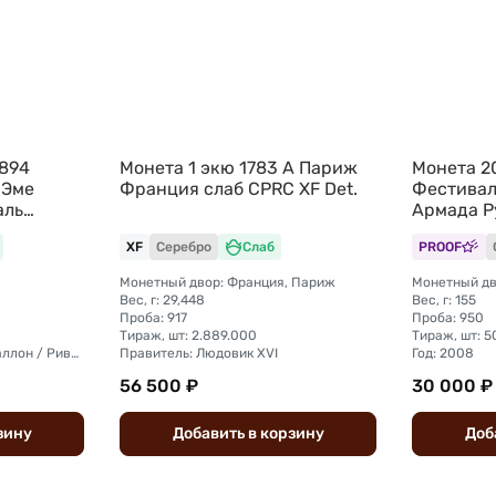
1894
Монета 1 экю 1783 A Париж
Монета 2
 Эме
Франция слаб CPRC XF Det.
Фестивал
аль
Армада Р
он слаб
XF
Серебро
Слаб
PROOF
Монетный двор: Франция, Париж
Монетный дв
Вес, г: 29,448
Вес, г: 155
Проба: 917
Проба: 950
Тираж, шт: 2.889.000
Тираж, шт: 5
Страна: Имамат Фута-Джаллон / Ривьер-дю-Сюд, французская колония
Правитель: Людовик XVI
Год: 2008
56 500 ₽
30 000 ₽
зину
Добавить
в
корзину
Доб