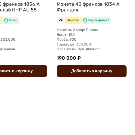
0 франков 1856 A
Монета 40 франков 1834 А
слаб ННР AU 55
Франция
о
Слаб
VF
Золото
Сертификат
Монетный двор: Париж
Вес, г: 12,9
7.303.000
Проба: 900
Тираж, шт: 303.000
 франков
Правитель: Луи-Филипп I
190 000 ₽
авить
в
корзину
Добавить
в
корзину