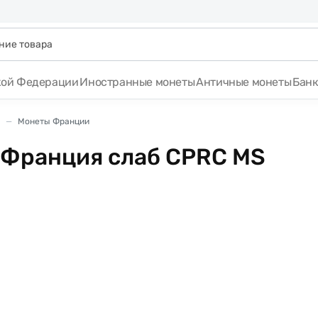
кой Федерации
Иностранные монеты
Античные монеты
Бан
Монеты Франции
A Франция слаб CPRC MS