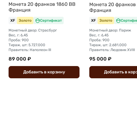
Монета 20 франков 1860 BB
Монета 20 франков 
Франция
Франция
XF
Золото
Сертификат
XF
Золото
Сертифи
Монетный двор: Страсбург
Монетный двор: Париж
Вес, г: 6,45
Вес, г: 6,45
Проба: 900
Проба: 900
Тираж, шт: 5.727.000
Тираж, шт: 2.681.000
Правитель: Наполеон III
Правитель: Людовик XVIII
89 000 ₽
95 000 ₽
Добавить
в
корзину
Добавить
в
кор