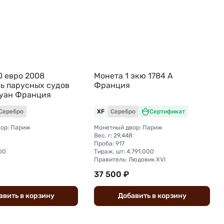
0 евро 2008
Монета 1 экю 1784 A
ь парусных судов
Франция
уан Франция
Серебро
XF
Серебро
Сертификат
ор: Париж
Монетный двор: Париж
Вес, г: 29,448
Проба: 917
00
Тираж, шт: 4.791.000
Правитель: Людовик XVI
37 500 ₽
авить
в
корзину
Добавить
в
корзину