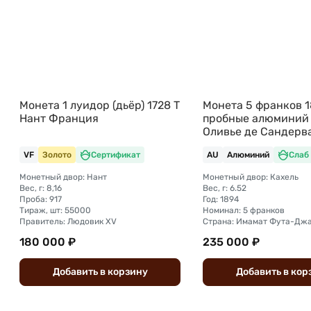
Монета 1 луидор (дьёр) 1728 T
Монета 5 франков 
Нант Франция
пробные алюминий
Оливье де Сандерв
Кахель Фута-Джалл
VF
Золото
Сертификат
AU
Алюминий
Слаб
NGC AU Det.
Монетный двор: Нант
Монетный двор: Кахель
Вес, г: 8,16
Вес, г: 6.52
Проба: 917
Год: 1894
Тираж, шт: 55000
Номинал: 5 франков
Правитель: Людовик XV
180 000 ₽
235 000 ₽
Добавить
в
корзину
Добавить
в
кор