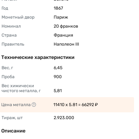
Год
1867 
Монетный двор
Париж 
Номинал
20 франков 
Страна
Франция 
Правитель
Наполеон III 
Технические характеристики
Вес, г
6,45 
Проба
900 
Вес химически 
чистого металла, г
5,81 
Цена металла
11410 x 5.81 = 66292 ₽ 
Тираж, шт
2.923.000 
Описание