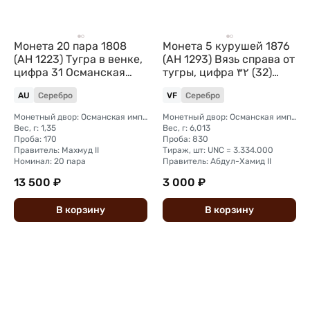
Монета 20 пара 1808
Монета 5 курушей 1876
(AH 1223) Тугра в венке,
(AH 1293) Вязь справа от
цифра 31 Османская
тугры, цифра ٣٢ (32)
империя
Османская империя
AU
Серебро
VF
Серебро
Монетный двор: Османская империя, Константинополь
Монетный двор: Османская империя, Константинополь
Вес, г: 1,35
Вес, г: 6,013
Проба: 170
Проба: 830
Правитель: Махмуд II
Тираж, шт: UNC = 3.334.000
Номинал: 20 пара
Правитель: Абдул-Хамид II
13 500 ₽
3 000 ₽
В
корзину
В
корзину