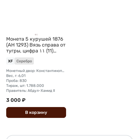
Монета 5 курушей 1876
(AH 1293) Вязь справа от
тугры, цифра ١١ (11)
Османская империя
XF
Серебро
Монетный двор: Константинополь
Вес, г: 6,01
Проба: 830
Тираж, шт: 1.788.000
Правитель: Абдул-Хамид II
3 000 ₽
В
корзину