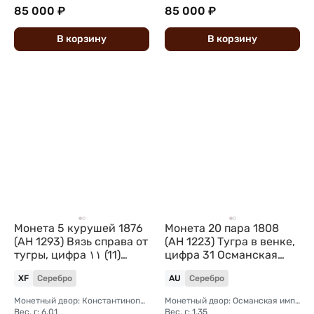
85 000 ₽
85 000 ₽
В
корзину
В
корзину
Монета 5 курушей 1876
Монета 20 пара 1808
(AH 1293) Вязь справа от
(AH 1223) Тугра в венке,
тугры, цифра ١١ (11)
цифра 31 Османская
Османская империя
империя
XF
Серебро
AU
Серебро
Монетный двор: Константинополь
Монетный двор: Османская империя, Константинополь
Вес, г: 6,01
Вес, г: 1,35