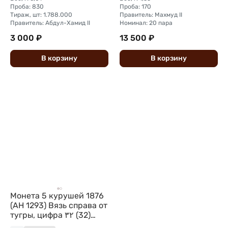
Проба: 830
Проба: 170
Тираж, шт: 1.788.000
Правитель: Махмуд II
Правитель: Абдул-Хамид II
Номинал: 20 пара
3 000 ₽
13 500 ₽
В
корзину
В
корзину
Монета 5 курушей 1876
(AH 1293) Вязь справа от
тугры, цифра ٣٢ (32)
Османская империя