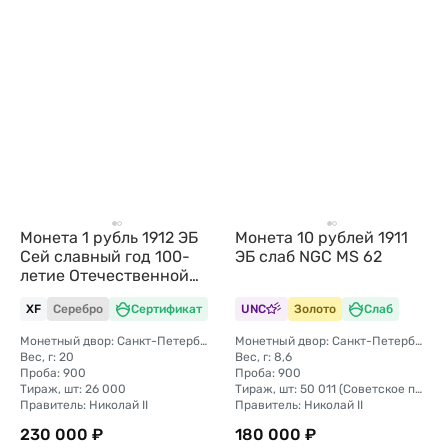
Монета 1 рубль 1912 ЭБ
Монета 10 рублей 1911
Сей славный год 100-
ЭБ слаб NGC MS 62
летие Отечественной
войны 1812
XF
Серебро
Сертификат
UNC
Золото
Слаб
Монетный двор: Санкт-Петербургский монетный двор
Монетный двор: Санкт-Петербургский монетный двор
Вес, г: 20
Вес, г: 8,6
Проба: 900
Проба: 900
Тираж, шт: 26 000
Тираж, шт: 50 011 (Советское правительство с декабря 1925 г. по март 1926 г. отчеканило 2 011 000 10-ти рублевого достоинства царского образца, предположительно штемпелями 1911 г.)
Правитель: Николай II
Правитель: Николай II
230 000 ₽
180 000 ₽