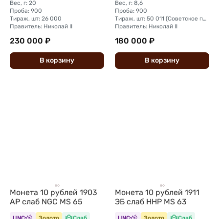
Вес, г: 20
Вес, г: 8,6
Проба: 900
Проба: 900
Тираж, шт: 26 000
Тираж, шт: 50 011 (Советское правительство с декабря 1925 г. по март 1926 г. отчеканило 2 011 000 10-ти рублевого достоинства царского образца, предположительно штемпелями 1911 г.)
Правитель: Николай II
Правитель: Николай II
230 000 ₽
180 000 ₽
В
корзину
В
корзину
Монета 10 рублей 1903
Монета 10 рублей 1911
АР слаб NGC MS 65
ЭБ слаб ННР MS 63
UNC
Золото
Слаб
UNC
Золото
Слаб