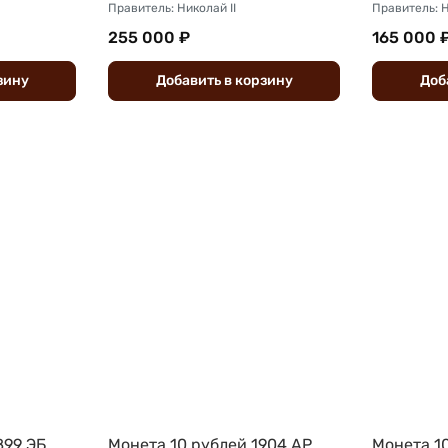
Правитель: Николай II
Правитель: Н
255 000 ₽
165 000 
зину
Добавить
в
корзину
Доб
899 ЭБ
Монета 10 рублей 1904 АР
Монета 1