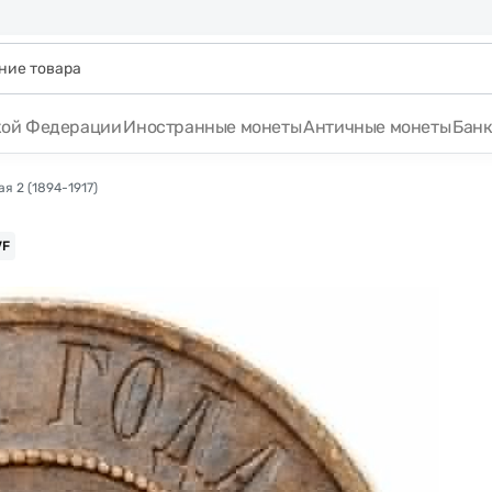
кой Федерации
Иностранные монеты
Античные монеты
Бан
я 2 (1894-1917)
VF