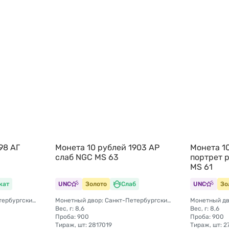
98 АГ
Монета 10 рублей 1903 АР
Монета 10
слаб NGC MS 63
портрет 
MS 61
кат
UNC
Золото
Слаб
UNC
Зо
Монетный двор: Санкт-Петербургский монетный двор
Монетный двор: Санкт-Петербургский монетный двор
Вес, г: 8,6
Вес, г: 8,6
Проба: 900
Проба: 900
Тираж, шт: 2817019
Тираж, шт: 