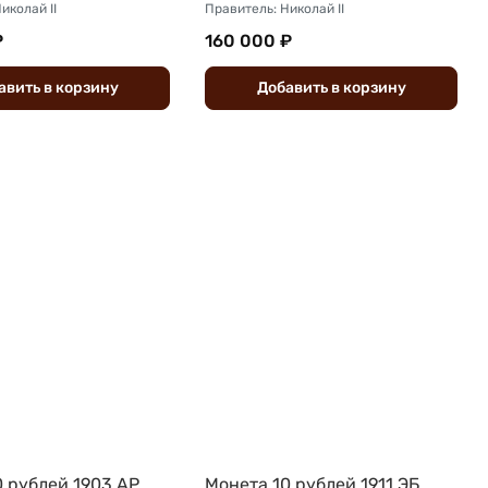
иколай II
Правитель: Николай II
₽
160 000 ₽
авить
в
корзину
Добавить
в
корзину
0 рублей 1903 АР
Монета 10 рублей 1911 ЭБ