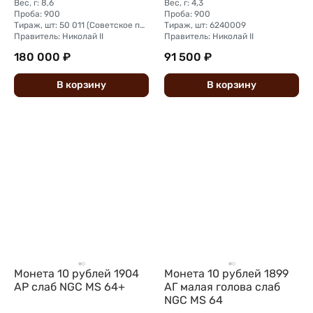
Вес, г: 8,6
Вес, г: 4,3
Проба: 900
Проба: 900
Тираж, шт: 50 011 (Советское правительство с декабря 1925 г. по март 1926 г. отчеканило 2 011 000 10-ти рублевого достоинства царского образца, предположительно штемпелями 1911 г.)
Тираж, шт: 6240009
Правитель: Николай II
Правитель: Николай II
180 000 ₽
91 500 ₽
В
корзину
В
корзину
Монета 10 рублей 1904
Монета 10 рублей 1899
АР слаб NGC MS 64+
АГ малая голова слаб
NGC MS 64